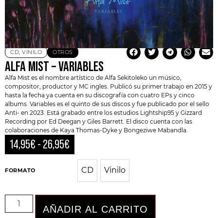
CD
,
VINILO
OTROS
ALFA MIST – VARIABLES
Alfa Mist
es el nombre artístico de Alfa Sekitoleko un músico,
compositor, productor y MC ingles. Publicó su primer trabajo en 2015 y
hasta la fecha ya cuenta en su discografía con cuatro EPs y cinco
albums. Variables es el quinto de sus discos y fue publicado por el sello
Anti- en 2023. Está grabado entre los estudios
Lightship95
y Gizzard
Recording por Ed Deegan y Giles Barrett. El disco cuenta con las
colaboraciones de Kaya Thomas-Dyke y Bongeziwe Mabandla.
14,95
€
-
26,95
€
CD
Vinilo
CD
Vinilo
FORMATO
AÑADIR AL CARRITO