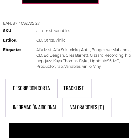
EAN:
8714092795127
SKU
alfa-mist-variables
Estilos:
CD
,
Otros
,
Vinilo
Etiquetas
Alfa Mist
,
Alfa Sekitoleko
,
Anti-
,
Bongeziwe Mabandla
,
CD
,
Ed Deegan
,
Giles Barrett
,
Gizzard Recording
,
hip
hop
,
jazz
,
Kaya Thomas-Dyke
,
Lightship95
,
MC
,
Productor
,
rap
,
Variables
,
vinilo
,
Vinyl
DESCRIPCIÓN CORTA
TRACKLIST
INFORMACIÓN ADICIONAL
VALORACIONES (0)