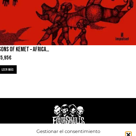
SONS OF KEMET – AFRICAN COSMOLOGY
15,95
€
LEER MÁS
Gestionar el consentimiento