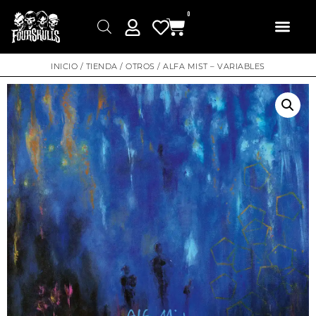
0
INICIO
/
TIENDA
/
OTROS
/ ALFA MIST – VARIABLES