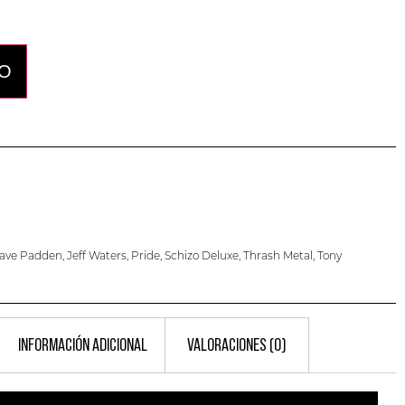
TO
ave Padden
,
Jeff Waters
,
Pride
,
Schizo Deluxe
,
Thrash Metal
,
Tony
INFORMACIÓN ADICIONAL
VALORACIONES (0)