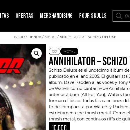
NTAS
OFERTAS
MERCHANDISING
FOUR SKULLS
INICIO
/
TIENDA
/
METAL
/ ANNIHILATOR – SCHIZO DELUXE
CD
METAL
ANNIHILATOR – SCHIZO
Schizo Deluxe es el undécimo álbum de
publicado en el año 2005. El guitarrista
álbum, Dave Padden a las voces y Tony C
de Waters como cantante de
Annihilato
anterior álbum (All For You), Waters ta
forman el disco. Todas las canciones de
Pride, compuesta por Waters y Padden.
estrictamente de thrash metal. Como el
thrash metal, con continuos riffs de gui
10,00
€