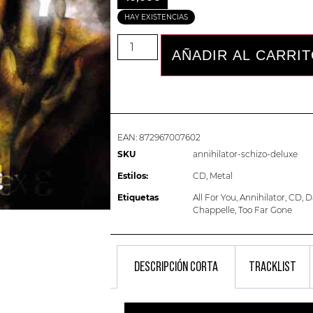
HAY EXISTENCIAS
AÑADIR AL CARRI
EAN:
872967007602
SKU
annihilator-schizo-deluxe
Estilos:
CD
,
Metal
Etiquetas
All For You
,
Annihilator
,
CD
,
D
Chappelle
,
Too Far Gone
DESCRIPCIÓN CORTA
TRACKLIST