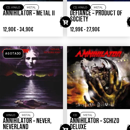
CD
,
VINILO
METAL
CD
,
VINILO
METAL
ANNIHILATOR – METAL II
DEFIANCE – PRODUCT OF
SOCIETY
12,90
€
-
34,90
€
12,99
€
-
27,90
€
AGOTADO
VINILO
METAL
CD
METAL
ANNIHILATOR – NEVER,
ANNIHILATOR – SCHIZO
NEVERLAND
DELUXE