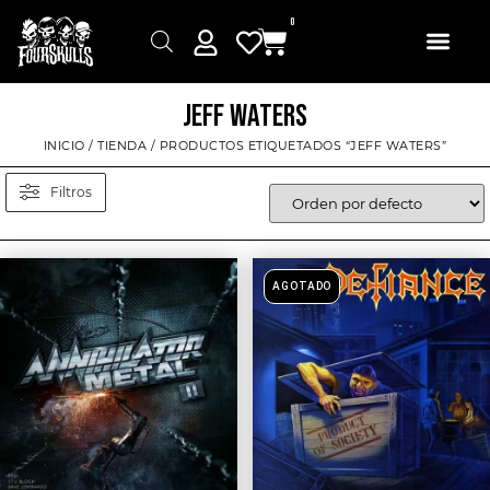
0
JEFF WATERS
INICIO
/
TIENDA
/ PRODUCTOS ETIQUETADOS “JEFF WATERS”
Filtros
AGOTADO