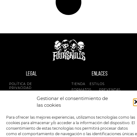
LEGAL
ENLACES
POLÍTICA DE
TIENDA
ESTILOS
PRIVACIDAD
FORMATOS
PREVENTAS
TÉRMINOS Y
OFERTAS
Gestionar el consentimiento de
CONDICIONES
MERCHANDISING
GENERALES DE LA
las cookies
VENTA
FOUR SKULLS
POLÍTICA DE COOKIES
Para ofrecer las mejores experiencias, utilizamos tecnologías como las
cookies para almacenar y/o acceder a la información del dispositivo. El
SIGUENOS EN:
METODOS DE PAGO:
consentimiento de estas tecnologías nos permitirá procesar datos
como el comportamiento de navegación o las identificaciones únicas 