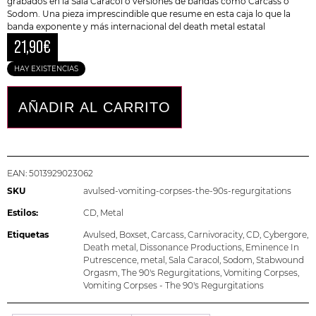
grabados en la Sala Caracol o versiones de bandas como
Carcass
o
Sodom. Una pieza imprescindible que resume en esta caja lo que la
banda exponente y más internacional del death metal estatal
21,90
€
HAY EXISTENCIAS
AÑADIR AL CARRITO
EAN:
5013929023062
SKU
avulsed-vomiting-corpses-the-90s-regurgitations
Estilos:
CD
,
Metal
Etiquetas
Avulsed
,
Boxset
,
Carcass
,
Carnivoracity
,
CD
,
Cybergore
,
Death metal
,
Dissonance Productions
,
Eminence In
Putrescence
,
metal
,
Sala Caracol
,
Sodom
,
Stabwound
Orgasm
,
The 90's Regurgitations
,
Vomiting Corpses
,
Vomiting Corpses - The 90's Regurgitations