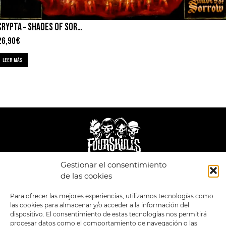
CRYPTA – SHADES OF SORROW
26,90
€
LEER MÁS
Gestionar el consentimiento
LEGAL
ENLACES
de las cookies
POLÍTICA DE
TIENDA
ESTILOS
Para ofrecer las mejores experiencias, utilizamos tecnologías como
PRIVACIDAD
FORMATOS
PREVENTAS
las cookies para almacenar y/o acceder a la información del
TÉRMINOS Y
OFERTAS
dispositivo. El consentimiento de estas tecnologías nos permitirá
CONDICIONES
MERCHANDISING
GENERALES DE LA
procesar datos como el comportamiento de navegación o las