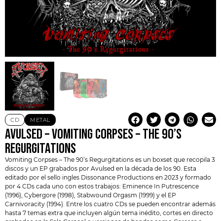
CD
METAL
AVULSED – VOMITING CORPSES – THE 90’S
REGURGITATIONS
Vomiting Corpses – The 90’s Regurgitations es un boxset que recopila 3
discos y un EP grabados por
Avulsed
en la década de los 90. Esta
editado por el sello ingles Dissonance Productions en 2023 y formado
por 4 CDs cada uno con estos trabajos: Eminence In Putrescence
(1996), Cybergore (1998), Stabwound Orgasm (1999) y el EP
Carnivoracity (1994). Entre los cuatro CDs se pueden encontrar además
hasta 7 temas extra que incluyen algún tema inédito, cortes en directo