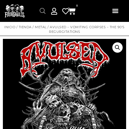
0
INICIO
/
TIENDA
/
METAL
/ AVULSED – VOMITING CORPSES – THE 90’S
REGURGITATIONS