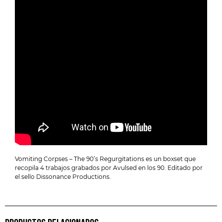
Vomiting Corpses – The 90’s Regurgitations es un boxset que
recopila 4 trabajos grabados por Avulsed en los 90. Editado por
el sello Dissonance Productions.