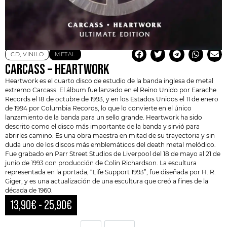
CD
,
VINILO
METAL
CARCASS – HEARTWORK
Heartwork es el cuarto disco de estudio de la banda inglesa de metal
extremo Carcass. El álbum fue lanzado en el Reino Unido por
Earache
Records
el 18 de octubre de 1993, y en los Estados Unidos el 11 de enero
de 1994 por Columbia Records, lo que lo convierte en el único
lanzamiento de la banda para un sello grande. Heartwork ha sido
descrito como el disco más importante de la banda y sirvió para
abrirles camino. Es una obra maestra en mitad de su trayectoria y sin
duda uno de los discos más emblemáticos del death metal melódico.
Fue grabado en Parr Street Studios de Liverpool del 18 de mayo al 21 de
junio de 1993 con producción de
Colin Richardson
. La escultura
representada en la portada, “Life Support 1993”, fue diseñada por H. R.
Giger, y es una actualización de una escultura que creó a fines de la
década de 1960.
13,90
€
-
25,90
€