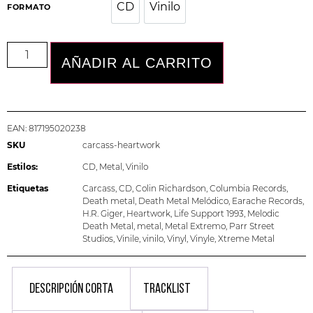
CD
Vinilo
CD
Vinilo
FORMATO
AÑADIR AL CARRITO
EAN:
817195020238
SKU
carcass-heartwork
Estilos:
CD
,
Metal
,
Vinilo
Etiquetas
Carcass
,
CD
,
Colin Richardson
,
Columbia Records
,
Death metal
,
Death Metal Melódico
,
Earache Records
,
H.R. Giger
,
Heartwork
,
Life Support 1993
,
Melodic
Death Metal
,
metal
,
Metal Extremo
,
Parr Street
Studios
,
Vinile
,
vinilo
,
Vinyl
,
Vinyle
,
Xtreme Metal
DESCRIPCIÓN CORTA
TRACKLIST