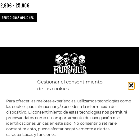
12,90
€
-
25,90
€
SELECCIONAR OPCIONES
Gestionar el consentimiento
LEGAL
ENLACES
de las cookies
POLÍTICA DE
TIENDA
ESTILOS
Para ofrecer las mejores experiencias, utilizamos tecnologías como
PRIVACIDAD
FORMATOS
PREVENTAS
las cookies para almacenar y/o acceder a la información del
TÉRMINOS Y
OFERTAS
dispositivo. El consentimiento de estas tecnologías nos permitirá
CONDICIONES
MERCHANDISING
GENERALES DE LA
procesar datos como el comportamiento de navegación o las
VENTA
FOUR SKULLS
identificaciones únicas en este sitio. No consentir o retirar el
POLÍTICA DE COOKIES
consentimiento, puede afectar negativamente a ciertas
características y funciones.