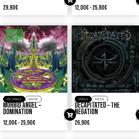
29,90
€
12,00
€
-
25,90
€
CD
,
VINILO
METAL
VINILO
METAL
MORBID ANGEL –
DECAPITATED – THE
DOMINATION
NEGATION
12,00
€
-
25,90
€
26,90
€