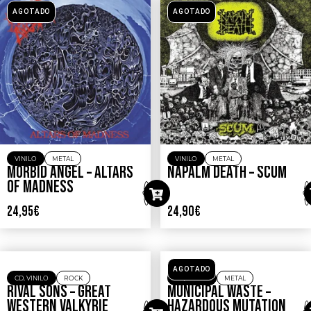
AGOTADO
AGOTADO
VINILO
METAL
VINILO
METAL
MORBID ANGEL – ALTARS
NAPALM DEATH – SCUM
OF MADNESS
24,95
€
24,90
€
AGOTADO