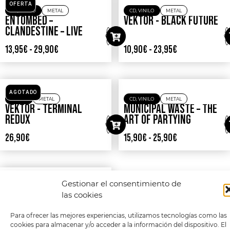
CD
,
VINILO
METAL
VINILO
METAL
MUNICIPAL WASTE –
MUNICIPAL WASTE –
MASSIVE AGGRESSIVE
WASTE EM ALL
14,90
€
-
29,90
€
27,90
€
Gestionar el consentimiento de
las cookies
Para ofrecer las mejores experiencias, utilizamos tecnologías como las
cookies para almacenar y/o acceder a la información del dispositivo. El
CD
,
VINILO
METAL
CD
,
VINILO
METAL