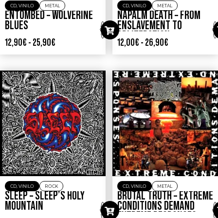
CD
,
VINILO
METAL
CD
,
VINILO
METAL
ENTOMBED – WOLVERINE
NAPALM DEATH – FROM
BLUES
ENSLAVEMENT TO
OBLITERATION
12,90
€
-
25,90
€
12,00
€
-
26,90
€
CD
,
VINILO
ROCK
CD
,
VINILO
METAL
SLEEP – SLEEP’S HOLY
BRUTAL TRUTH – EXTREME
MOUNTAIN
CONDITIONS DEMAND
EXTREME RESPONSES