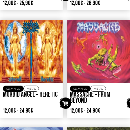
12,00
€
-
25,90
€
12,00
€
-
26,90
€
CD
,
VINILO
METAL
CD
,
VINILO
METAL
MORBID ANGEL – HERETIC
MASSACRE – FROM
BEYOND
12,00
€
-
24,95
€
12,00
€
-
24,90
€