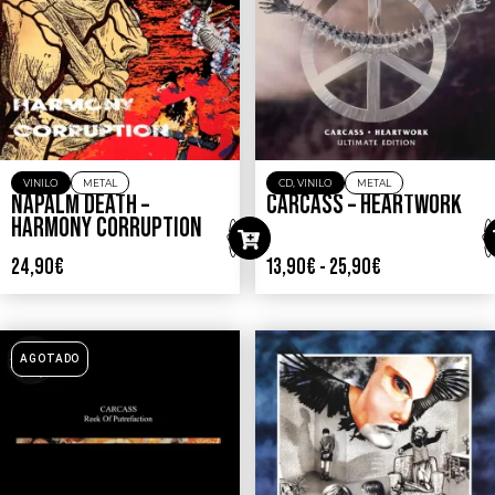
VINILO
METAL
CD
,
VINILO
METAL
NAPALM DEATH –
CARCASS – HEARTWORK
HARMONY CORRUPTION
24,90
€
13,90
€
-
25,90
€
AGOTADO