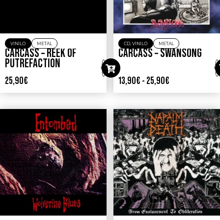
VINILO
METAL
CD
,
VINILO
METAL
CARCASS – REEK OF
CARCASS – SWANSONG
PUTREFACTION
25,90
€
13,90
€
-
25,90
€