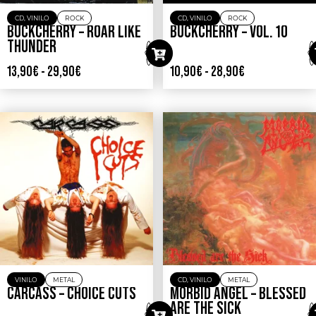
CD
,
VINILO
ROCK
CD
,
VINILO
ROCK
BUCKCHERRY – ROAR LIKE
BUCKCHERRY – VOL. 10
THUNDER
13,90
€
-
29,90
€
10,90
€
-
28,90
€
VINILO
METAL
CD
,
VINILO
METAL
CARCASS – CHOICE CUTS
MORBID ANGEL – BLESSED
ARE THE SICK