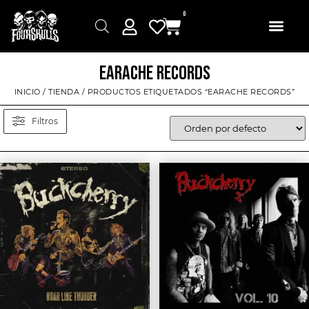
0
EARACHE RECORDS
INICIO
/
TIENDA
/ PRODUCTOS ETIQUETADOS “EARACHE RECORDS”
Filtros