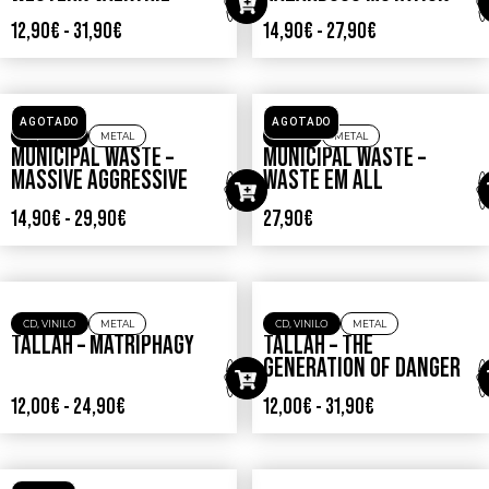
CD
,
VINILO
ROCK
CD
,
VINILO
METAL
RIVAL SONS – GREAT
MUNICIPAL WASTE –
WESTERN VALKYRIE
HAZARDOUS MUTATION
12,90
€
-
31,90
€
14,90
€
-
27,90
€
AGOTADO
AGOTADO