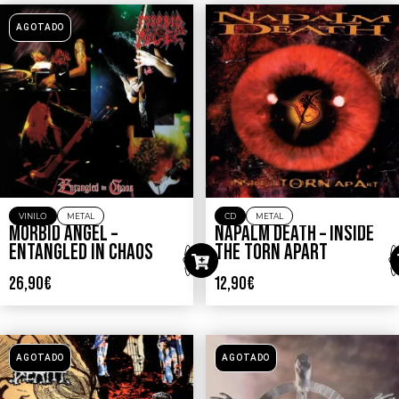
AGOTADO
VINILO
METAL
CD
METAL
MORBID ANGEL –
NAPALM DEATH – INSIDE
ENTANGLED IN CHAOS
THE TORN APART
26,90
€
12,90
€
AGOTADO
AGOTADO