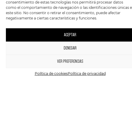
consentimiento de estas tecnologías nos permitirá procesar datos
TALLAH – MATRIPHAGY
TALLAH – THE
como el comportamiento de navegación o las identificaciones únicas 
GENERATION OF DANGER
este sitio. No consentir o retirar el consentimiento, puede afectar
negativamente a ciertas características y funciones.
12,00
€
-
24,90
€
12,00
€
-
31,90
€
ACEPTAR
OFERTA
DENEGAR
1
VER PREFERENCIAS
Política de cookies
Política de privacidad
CD
,
VINILO
METAL
CD
,
VINILO
METAL
ENTOMBED –
VEKTOR ‎- BLACK FUTURE
CLANDESTINE – LIVE
13,95
€
-
29,90
€
10,90
€
-
23,95
€