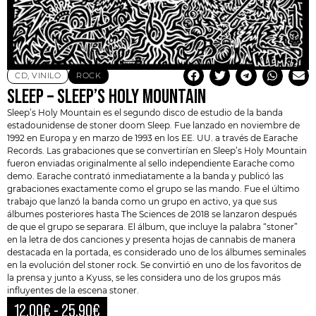
CD
,
VINILO
ROCK
SLEEP – SLEEP’S HOLY MOUNTAIN
Sleep’s Holy Mountain es el segundo disco de estudio de la banda
estadounidense de stoner doom
Sleep
. Fue lanzado en noviembre de
1992 en Europa y en marzo de 1993 en los EE. UU. a través de Earache
Records. Las grabaciones que se convertirían en Sleep’s Holy Mountain
fueron enviadas originalmente al sello independiente Earache como
demo. Earache contrató inmediatamente a la banda y publicó las
grabaciones exactamente como el grupo se las mando. Fue el último
trabajo que lanzó la banda como un grupo en activo, ya que sus
álbumes posteriores hasta The Sciences de 2018 se lanzaron después
de que el grupo se separara. El álbum, que incluye la palabra “stoner”
en la letra de dos canciones y presenta hojas de cannabis de manera
destacada en la portada, es considerado uno de los álbumes seminales
en la evolución del stoner rock. Se convirtió en uno de los favoritos de
la prensa y junto a
Kyuss
, se les considera uno de los grupos más
influyentes de la escena stoner.
12,00
€
-
25,90
€