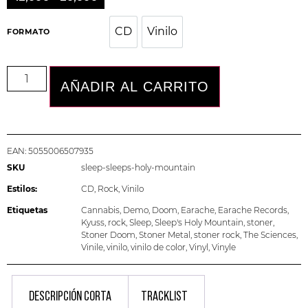
CD
Vinilo
CD
Vinilo
FORMATO
AÑADIR AL CARRITO
EAN:
5055006507935
SKU
sleep-sleeps-holy-mountain
Estilos:
CD
,
Rock
,
Vinilo
Etiquetas
Cannabis
,
Demo
,
Doom
,
Earache
,
Earache Records
,
Kyuss
,
rock
,
Sleep
,
Sleep's Holy Mountain
,
stoner
,
Stoner Doom
,
Stoner Metal
,
stoner rock
,
The Sciences
,
Vinile
,
vinilo
,
vinilo de color
,
Vinyl
,
Vinyle
DESCRIPCIÓN CORTA
TRACKLIST