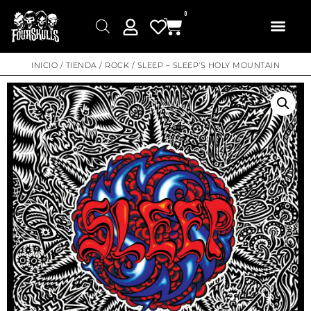
0
INICIO
/
TIENDA
/
ROCK
/ SLEEP – SLEEP’S HOLY MOUNTAIN