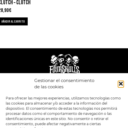
CLUTCH – CLUTCH
28,90
€
AÑADIR AL CARRITO
Gestionar el consentimiento
LEGAL
ENLACES
de las cookies
POLÍTICA DE
TIENDA
ESTILOS
Para ofrecer las mejores experiencias, utilizamos tecnologías como
PRIVACIDAD
FORMATOS
PREVENTAS
las cookies para almacenar y/o acceder a la información del
TÉRMINOS Y
OFERTAS
dispositivo. El consentimiento de estas tecnologías nos permitirá
CONDICIONES
MERCHANDISING
GENERALES DE LA
procesar datos como el comportamiento de navegación o las
VENTA
FOUR SKULLS
identificaciones únicas en este sitio. No consentir o retirar el
POLÍTICA DE COOKIES
consentimiento, puede afectar negativamente a ciertas