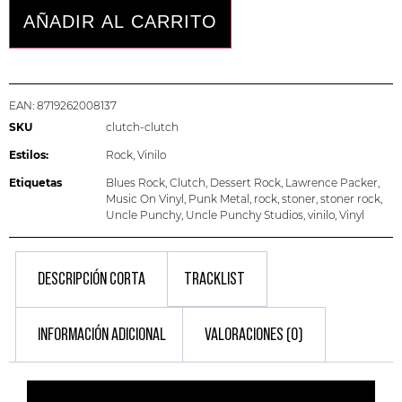
AÑADIR AL CARRITO
EAN:
8719262008137
SKU
clutch-clutch
Estilos:
Rock
,
Vinilo
Etiquetas
Blues Rock
,
Clutch
,
Dessert Rock
,
Lawrence Packer
,
Music On Vinyl
,
Punk Metal
,
rock
,
stoner
,
stoner rock
,
Uncle Punchy
,
Uncle Punchy Studios
,
vinilo
,
Vinyl
DESCRIPCIÓN CORTA
TRACKLIST
INFORMACIÓN ADICIONAL
VALORACIONES (0)