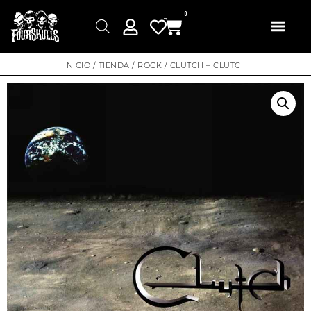
0
INICIO
/
TIENDA
/
ROCK
/ CLUTCH – CLUTCH