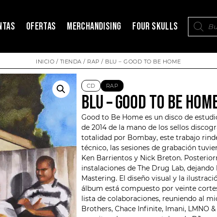
NTAS
OFERTAS
MERCHANDISING
FOUR SKULLS
INICIO
/
TIENDA
/
RAP
/ BLU – GOOD TO BE HOME
CD
RAP
BLU – GOOD TO BE HOM
Good to Be Home es un disco de estudi
de 2014 de la mano de los sellos disco
totalidad por Bombay, este trabajo rinde
técnico, las sesiones de grabación tuvie
Ken Barrientos y Nick Breton. Posterior
instalaciones de The Drug Lab, dejando
Mastering. El diseño visual y la ilustrac
álbum está compuesto por veinte cortes
lista de colaboraciones, reuniendo al m
Brothers, Chace Infinite, Imani, LMNO 