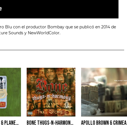
ro Blu con el productor Bombay que se publicó en 2014 de
Nature Sounds y NewWorldColor.
APOLLO BROWN & PLANET ASIA – SARDINES
BONE THUGS-N-HARMONY – THUG STORIES
APOLLO BR