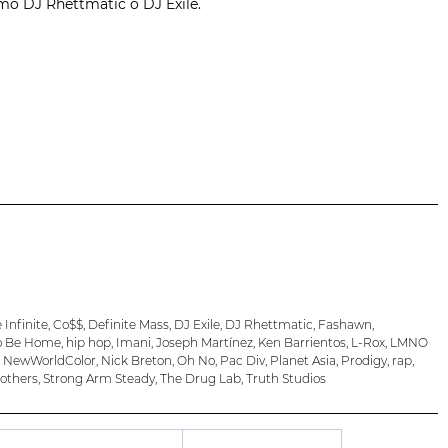
mo DJ Rhettmatic o DJ Exile.
Infinite
,
Co$$
,
Definite Mass
,
DJ Exile
,
DJ Rhettmatic
,
Fashawn
,
o Be Home
,
hip hop
,
Imani
,
Joseph Martínez
,
Ken Barrientos
,
L-Rox
,
LMNO
,
NewWorldColor
,
Nick Breton
,
Oh No
,
Pac Div
,
Planet Asia
,
Prodigy
,
rap
,
others
,
Strong Arm Steady
,
The Drug Lab
,
Truth Studios