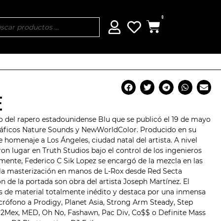
0
E
o del rapero estadounidense
Blu
que se publicó el 19 de mayo
gráficos Nature Sounds y NewWorldColor. Producido en su
 homenaje a Los Ángeles, ciudad natal del artista. A nivel
ron lugar en Truth Studios bajo el control de los ingenieros
mente, Federico C Sik Lopez se encargó de la mezcla en las
 la masterización en manos de L-Rox desde Red Secta
ión de la portada son obra del artista Joseph Martínez. El
 de material totalmente inédito y destaca por una inmensa
icrófono a Prodigy,
Planet Asia
, Strong Arm Steady, Step
& 2Mex, MED, Oh No, Fashawn, Pac Div, Co$$ o Definite Mass