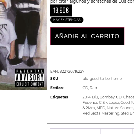
por citar algunos y scratches de DJs co
18,90
€
HAY EXISTENCIAS
AÑADIR AL CARRITO
EAN:
822720716227
SKU
blu-good-to-be-home
Estilos:
CD
,
Rap
Etiquetas
2014
,
Blu
,
Bombay
,
CD
,
Chace 
Federico C Sik Lopez
,
Good T
& 2Mex
,
MED
,
Nature Sounds
Red Secta Mastering
,
Step Br