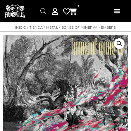
0
INICIO
/
TIENDA
/
METAL
/ BONES OF MINERVA ‎- EMBERS