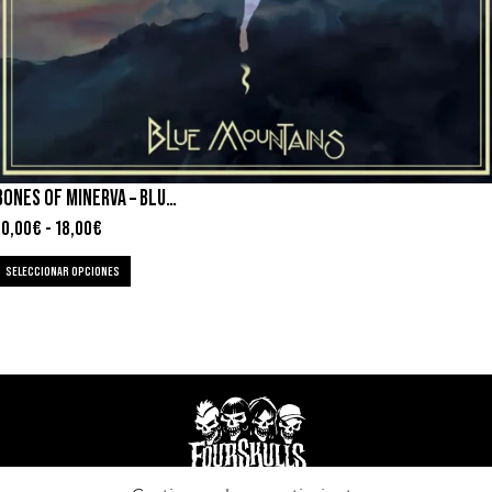
BONES OF MINERVA – BLUE MOUNTAINS
10,00
€
-
18,00
€
SELECCIONAR OPCIONES