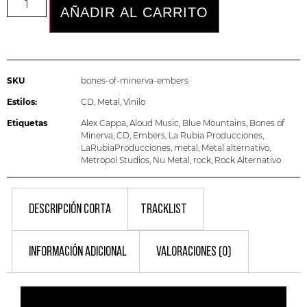
AÑADIR AL CARRITO
SKU
bones-of-minerva-embers
Estilos:
CD
,
Metal
,
Vinilo
Etiquetas
Alex Cappa
,
Aloud Music
,
Blue Mountains
,
Bones of
Minerva
,
CD
,
Embers
,
La Rubia Producciones
,
LaRubiaProducciones
,
metal
,
Metal alternativo
,
Metropol Studios
,
Nu Metal
,
rock
,
Rock Alternativo
DESCRIPCIÓN CORTA
TRACKLIST
INFORMACIÓN ADICIONAL
VALORACIONES (0)