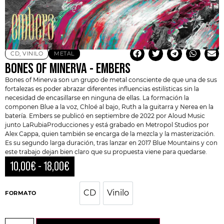
CD
,
VINILO
METAL
BONES OF MINERVA ‎- EMBERS
Bones of Minerva
son un grupo de metal consciente de que una de sus
fortalezas es poder abrazar diferentes influencias estilísticas sin la
necesidad de encasillarse en ninguna de ellas. La formación la
componen Blue a la voz, Chloé al bajo, Ruth a la guitarra y Nerea en la
batería. Embers se publicó en septiembre de 2022 por
Aloud Music
junto
LaRubiaProducciones
y está grabado en Metropol Studios por
Alex Cappa
, quien también se encarga de la mezcla y la masterización.
Es su segundo larga duración, tras lanzar en 2017 Blue Mountains y con
este trabajo dejan bien claro que su propuesta viene para quedarse.
10,00
€
-
18,00
€
CD
Vinilo
CD
Vinilo
FORMATO