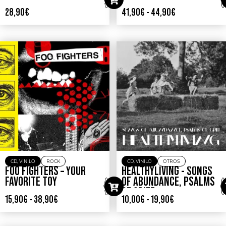
28,90
€
41,90
€
-
44,90
€
CD
,
VINILO
ROCK
CD
,
VINILO
OTROS
FOO FIGHTERS – YOUR
HEALTHYLIVING ‎- SONGS
FAVORITE TOY
OF ABUNDANCE, PSALMS
OF GRIEF
15,90
€
-
38,90
€
10,00
€
-
19,90
€