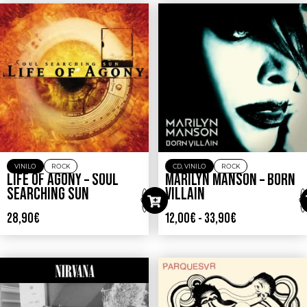
VINILO
ROCK
CD
,
VINILO
ROCK
LIFE OF AGONY – SOUL
MARILYN MANSON – BORN
SEARCHING SUN
VILLAIN
28,90
€
12,00
€
-
33,90
€