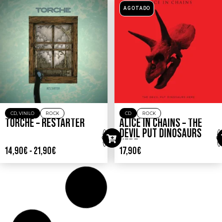
AGOTADO
CD
,
VINILO
ROCK
CD
ROCK
TORCHE – RESTARTER
ALICE IN CHAINS – THE
DEVIL PUT DINOSAURS
HERE
14,90
€
-
21,90
€
17,90
€
AGOTADO
CD
OTROS
VINILO
OTROS
CHRIS CORNELL –
NO DOUBT – TRAGIC
EUPHORIA MORNING
KINGDOM