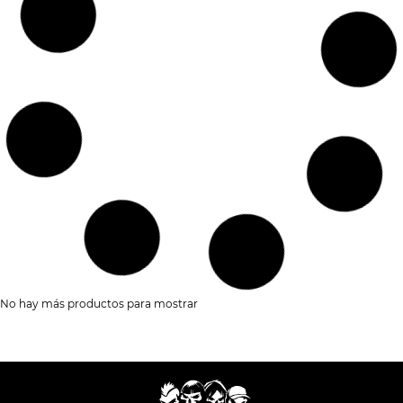
12,90
€
37,90
€
AGOTADO
AGOTADO
VINILO
OTROS
LIBRO
PUNK
NOVA TWINS – SUPERNOVA
NUESTRO GRUPO PODRIA
SER TU VIDA – MICHAEL
AZERRAD
25,90
€
23,65
€
AGOTADO
VINILO
ROCK
CD
OTROS
RIVAL SONS –
SORKUN – DUNA
DARKFIGHTER
26,90
€
10,00
€