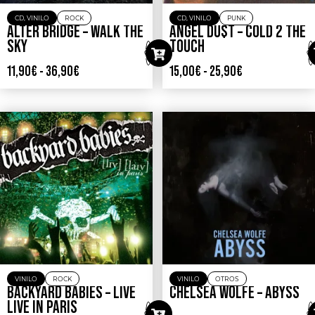
CD
,
VINILO
ROCK
CD
,
VINILO
PUNK
ALTER BRIDGE – WALK THE
ANGEL DU$T – COLD 2 THE
SKY
TOUCH
11,90
€
-
36,90
€
15,00
€
-
25,90
€
VINILO
ROCK
VINILO
OTROS
BACKYARD BABIES – LIVE
CHELSEA WOLFE – ABYSS
LIVE IN PARIS