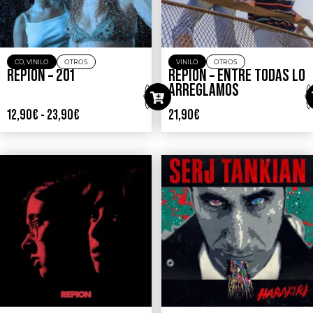
CD
,
VINILO
OTROS
VINILO
OTROS
REPION – 201
REPION – ENTRE TODAS LO
ARREGLAMOS
12,90
€
-
23,90
€
21,90
€