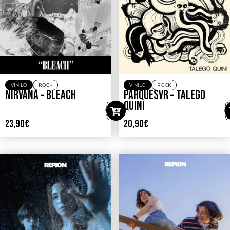
VINILO
ROCK
VINILO
ROCK
NIRVANA – BLEACH
PARQUESVR – TALEGO
QUINI
23,90
€
20,90
€