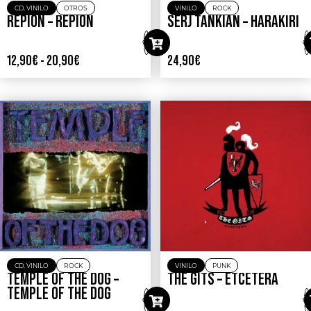
CD
,
VINILO
OTROS
VINILO
ROCK
REPION – REPION
SERJ TANKIAN – HARAKIRI
12,90
€
-
20,90
€
24,90
€
CD
,
VINILO
ROCK
VINILO
PUNK
TEMPLE OF THE DOG –
THE GITS – ETCETERA
TEMPLE OF THE DOG