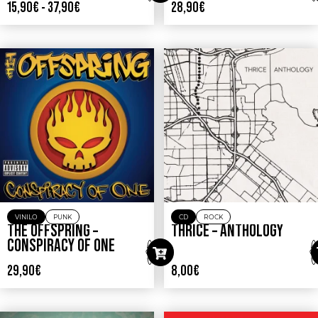
15,90
€
-
37,90
€
28,90
€
VINILO
PUNK
CD
ROCK
THE OFFSPRING –
THRICE – ANTHOLOGY
CONSPIRACY OF ONE
29,90
€
8,00
€