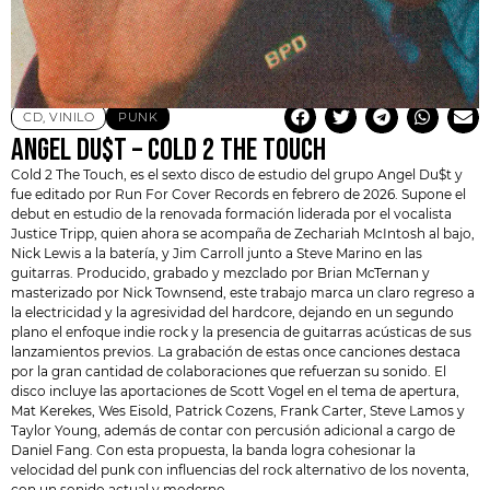
CD
,
VINILO
PUNK
ANGEL DU$T – COLD 2 THE TOUCH
Cold 2 The Touch, es el sexto disco de estudio del grupo
Angel Du$t
y
fue editado por Run For Cover Records en febrero de 2026. Supone el
debut en estudio de la renovada formación liderada por el vocalista
Justice Tripp, quien ahora se acompaña de Zechariah McIntosh al bajo,
Nick Lewis a la batería, y Jim Carroll junto a Steve Marino en las
guitarras. Producido, grabado y mezclado por Brian McTernan y
masterizado por Nick Townsend, este trabajo marca un claro regreso a
la electricidad y la agresividad del hardcore, dejando en un segundo
plano el enfoque indie rock y la presencia de guitarras acústicas de sus
lanzamientos previos. La grabación de estas once canciones destaca
por la gran cantidad de colaboraciones que refuerzan su sonido. El
disco incluye las aportaciones de Scott Vogel en el tema de apertura,
Mat Kerekes, Wes Eisold, Patrick Cozens,
Frank Carter
, Steve Lamos y
Taylor Young, además de contar con percusión adicional a cargo de
Daniel Fang. Con esta propuesta, la banda logra cohesionar la
velocidad del punk con influencias del rock alternativo de los noventa,
con un sonido actual y moderno.