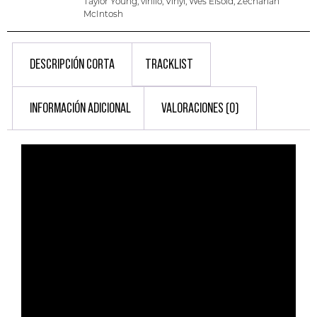
Taylor Young
,
vinilo
,
Vinyl
,
Wes Eisold
,
Zechariah
McIntosh
DESCRIPCIÓN CORTA
TRACKLIST
INFORMACIÓN ADICIONAL
VALORACIONES (0)