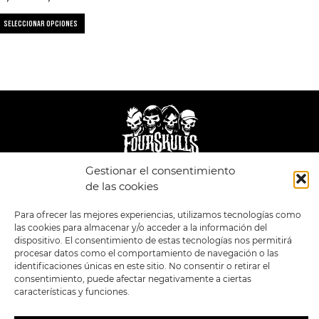
SELECCIONAR OPCIONES
Gestionar el consentimiento
LEGAL
ENLACES
de las cookies
POLÍTICA DE
TIENDA
ESTILOS
Para ofrecer las mejores experiencias, utilizamos tecnologías como
PRIVACIDAD
FORMATOS
PREVENTAS
las cookies para almacenar y/o acceder a la información del
TÉRMINOS Y
OFERTAS
dispositivo. El consentimiento de estas tecnologías nos permitirá
CONDICIONES
MERCHANDISING
GENERALES DE LA
procesar datos como el comportamiento de navegación o las
VENTA
FOUR SKULLS
identificaciones únicas en este sitio. No consentir o retirar el
POLÍTICA DE COOKIES
consentimiento, puede afectar negativamente a ciertas
características y funciones.
SIGUENOS EN:
METODOS DE PAGO: