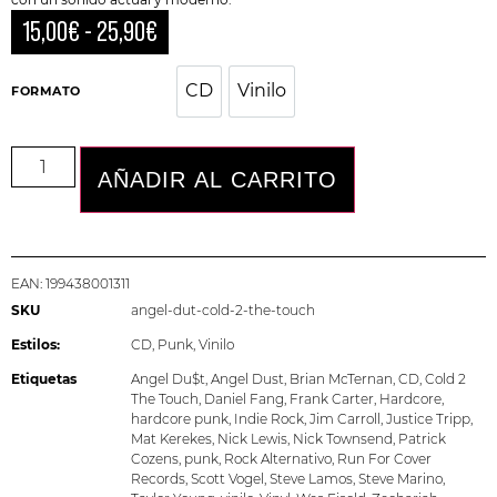
15,00
€
-
25,90
€
CD
Vinilo
CD
Vinilo
FORMATO
AÑADIR AL CARRITO
EAN:
199438001311
SKU
angel-dut-cold-2-the-touch
Estilos:
CD
,
Punk
,
Vinilo
Etiquetas
Angel Du$t
,
Angel Dust
,
Brian McTernan
,
CD
,
Cold 2
The Touch
,
Daniel Fang
,
Frank Carter
,
Hardcore
,
hardcore punk
,
Indie Rock
,
Jim Carroll
,
Justice Tripp
,
Mat Kerekes
,
Nick Lewis
,
Nick Townsend
,
Patrick
Cozens
,
punk
,
Rock Alternativo
,
Run For Cover
Records
,
Scott Vogel
,
Steve Lamos
,
Steve Marino
,