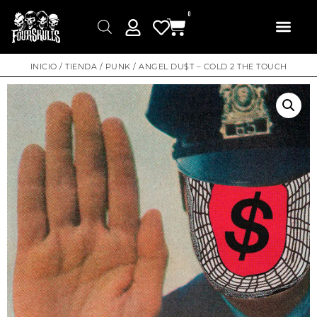
0
INICIO
/
TIENDA
/
PUNK
/ ANGEL DU$T – COLD 2 THE TOUCH