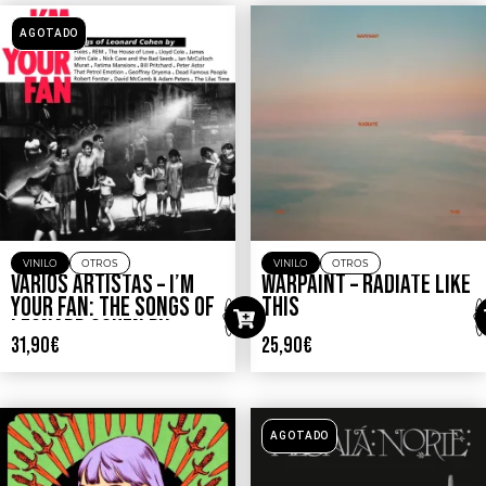
AGOTADO
VINILO
OTROS
VINILO
OTROS
VARIOS ARTISTAS – I’M
WARPAINT – RADIATE LIKE
YOUR FAN: THE SONGS OF
THIS
LEONARD COHEN BY…
31,90
€
25,90
€
AGOTADO