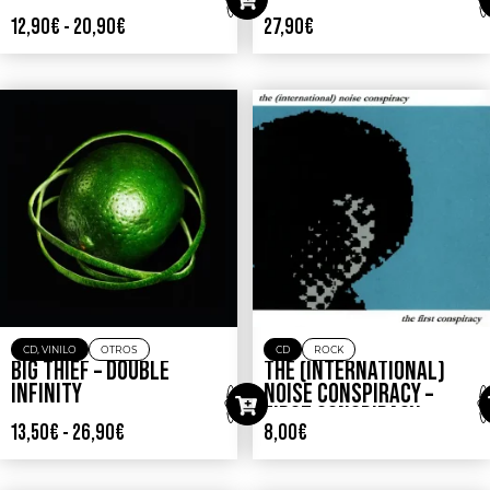
12,90
€
-
20,90
€
27,90
€
CD
,
VINILO
OTROS
CD
ROCK
BIG THIEF – DOUBLE
THE (INTERNATIONAL)
INFINITY
NOISE CONSPIRACY –
FIRST CONSPIRACY
13,50
€
-
26,90
€
8,00
€