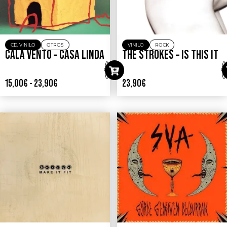
CD
,
VINILO
OTROS
VINILO
ROCK
CALA VENTO – CASA LINDA
THE STROKES – IS THIS IT
15,00
€
-
23,90
€
23,90
€