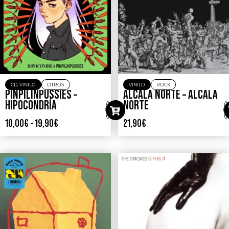
CD
,
VINILO
OTROS
VINILO
ROCK
PINPILINPUSSIES –
ALCALÁ NORTE – ALCALÁ
HIPOCONDRÍA
NORTE
10,00
€
-
19,90
€
21,90
€