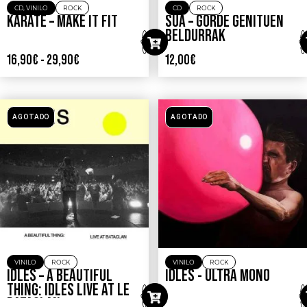
CD
,
VINILO
ROCK
CD
ROCK
KARATE – MAKE IT FIT
SUA – GORDE GENITUEN
BELDURRAK
16,90
€
-
29,90
€
12,00
€
AGOTADO
AGOTADO
VINILO
ROCK
VINILO
ROCK
IDLES – A BEAUTIFUL
IDLES ‎- ULTRA MONO
THING: IDLES LIVE AT LE
BATACLAN