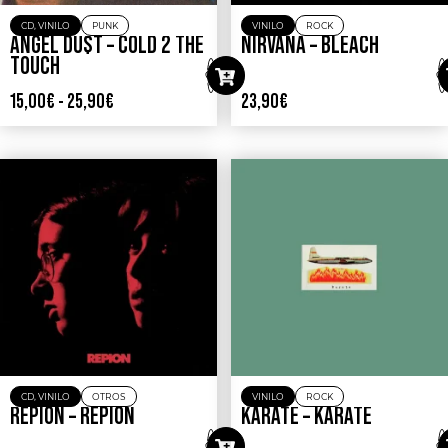
CD
,
VINILO
PUNK
VINILO
ROCK
ANGEL DU$T – COLD 2 THE
NIRVANA – BLEACH
TOUCH
15,00
€
-
25,90
€
23,90
€
CD
,
VINILO
OTROS
VINILO
ROCK
REPION – REPION
KARATE – KARATE