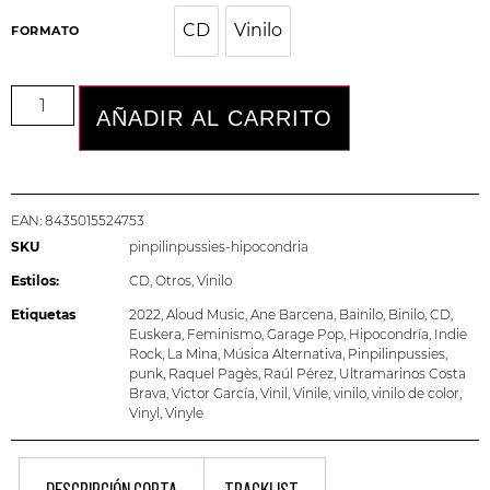
CD
Vinilo
CD
Vinilo
FORMATO
AÑADIR AL CARRITO
EAN:
8435015524753
SKU
pinpilinpussies-hipocondria
Estilos:
CD
,
Otros
,
Vinilo
Etiquetas
2022
,
Aloud Music
,
Ane Barcena
,
Bainilo
,
Binilo
,
CD
,
Euskera
,
Feminismo
,
Garage Pop
,
Hipocondría
,
Indie
Rock
,
La Mina
,
Música Alternativa
,
Pinpilinpussies
,
punk
,
Raquel Pagès
,
Raúl Pérez
,
Ultramarinos Costa
Brava
,
Victor García
,
Vinil
,
Vinile
,
vinilo
,
vinilo de color
,
Vinyl
,
Vinyle