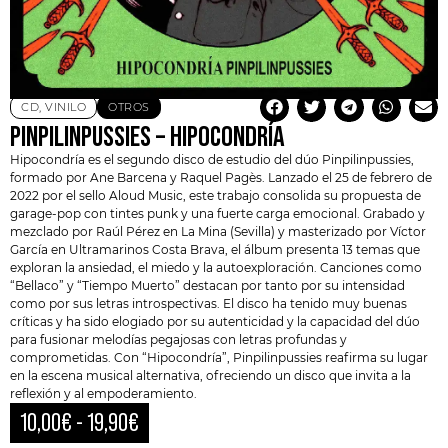
CD
,
VINILO
OTROS
PINPILINPUSSIES – HIPOCONDRÍA
Hipocondría es el segundo disco de estudio del dúo Pinpilinpussies,
formado por Ane Barcena y Raquel Pagès. Lanzado el 25 de febrero de
2022 por el sello
Aloud Music
, este trabajo consolida su propuesta de
garage-pop con tintes punk y una fuerte carga emocional.​ Grabado y
mezclado por Raúl Pérez en La Mina (Sevilla) y masterizado por Víctor
García en
Ultramarinos Costa Brava
, el álbum presenta 13 temas que
exploran la ansiedad, el miedo y la autoexploración. Canciones como
“Bellaco” y “Tiempo Muerto” destacan por tanto por su intensidad
como por sus letras introspectivas. El disco ha tenido muy buenas
críticas y ha sido elogiado por su autenticidad y la capacidad del dúo
para fusionar melodías pegajosas con letras profundas y
comprometidas. Con “Hipocondría”, Pinpilinpussies reafirma su lugar
en la escena musical alternativa, ofreciendo un disco que invita a la
reflexión y al empoderamiento.​
10,00
€
-
19,90
€