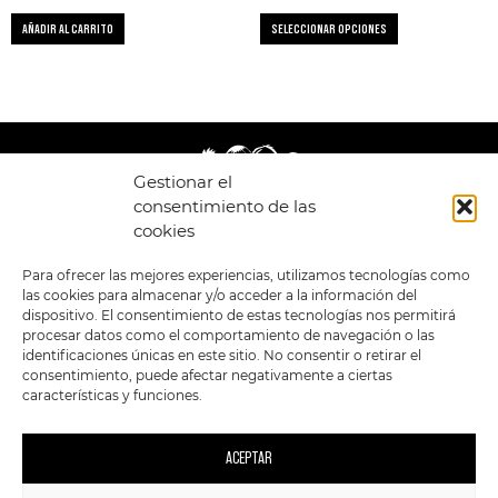
AÑADIR AL CARRITO
SELECCIONAR OPCIONES
Gestionar el
consentimiento de las
cookies
LEGAL
ENLACES
Para ofrecer las mejores experiencias, utilizamos tecnologías como
las cookies para almacenar y/o acceder a la información del
POLÍTICA DE
TIENDA
ESTILOS
dispositivo. El consentimiento de estas tecnologías nos permitirá
PRIVACIDAD
FORMATOS
PREVENTAS
procesar datos como el comportamiento de navegación o las
TÉRMINOS Y
OFERTAS
identificaciones únicas en este sitio. No consentir o retirar el
CONDICIONES
MERCHANDISING
GENERALES DE LA
consentimiento, puede afectar negativamente a ciertas
VENTA
FOUR SKULLS
características y funciones.
POLÍTICA DE COOKIES
SIGUENOS EN:
METODOS DE PAGO:
ACEPTAR