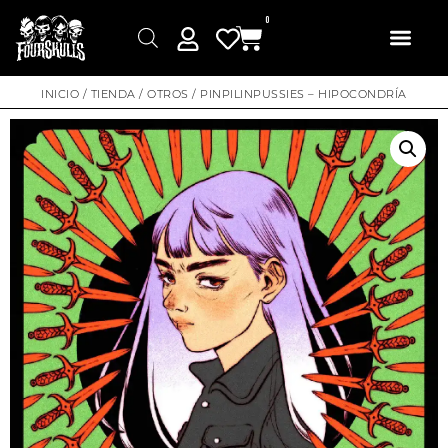
0
INICIO
/
TIENDA
/
OTROS
/ PINPILINPUSSIES – HIPOCONDRÍA