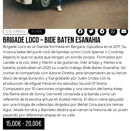
CD
,
VINILO
PUNK
BRIGADE LOCO – BIDE BATEN ESANAHIA
Brigade Loco
es un banda formada en Bergara, Gipuzkoa en el 2017. Su
música bebe del punk rock de bandas como
Cock Sparrer
o Cockney
Rejects lo que no quita que tengan un sonido propio. Formados por
Lander a la voz, Alex y Martin a las guitarras, Oier al bajo y Manex a la
batería, publicaban en 2025 su cuarto trabajo Bide Baten Esanahia. Sin
contar el compartido con Azione Diretta, este lanzamiento es su tercer
disco de larga duración, y fue grabado por Julen Urzaiz con la
producción de Miguel Peral en los estudios Sound Of Sirens.
Compuesto por 10 canciones originales y una versión del tema Keep
the flame alive de Jonny Gerriwelt consolida a la banda como un
referente de la escena actual en Euskal Herria. El disco viene apoyado
por una trilogía de videoclips dirigidos por Beñat Goia para los temas
Agur, Ateak itxi dira y Barneko disdira que narran la historia de un joven
pasando por diferentes etapas en su vida.
15,00
€
-
20,00
€