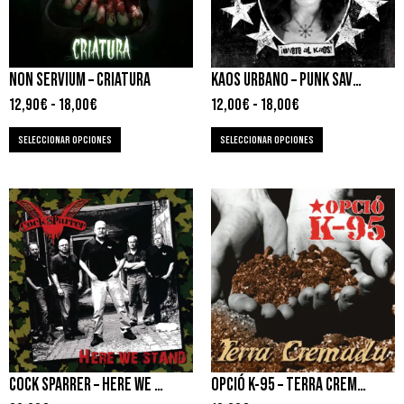
NON SERVIUM – CRIATURA
KAOS URBANO – PUNK SAVES MADRIZ
12,90
€
-
18,00
€
12,00
€
-
18,00
€
SELECCIONAR OPCIONES
SELECCIONAR OPCIONES
COCK SPARRER – HERE WE STAND
OPCIÓ K-95 – TERRA CREMADA