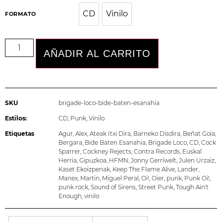
CD
Vinilo
CD
Vinilo
FORMATO
AÑADIR AL CARRITO
SKU
brigade-loco-bide-baten-esanahia
Estilos:
CD
,
Punk
,
Vinilo
Etiquetas
Agur
,
Alex
,
Ateak Itxi Dira
,
Barneko Disdira
,
Beñat Goia
,
Bergara
,
Bide Baten Esanahia
,
Brigade Loco
,
CD
,
Cock
Sparrer
,
Cockney Rejects
,
Contra Records
,
Euskal
Herria
,
Gipuzkoa
,
HFMN
,
Jonny Gerriwelt
,
Julen Urzaiz
,
Kaset Ekoizpenak
,
Keep The Flame Alive
,
Lander
,
Manex
,
Martin
,
Miguel Peral
,
Oi!
,
Oier
,
punk
,
Punk Oi!
,
punk rock
,
Sound of Sirens
,
Street Punk
,
Tough Ain't
Enough
,
vinilo