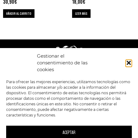
30,90
€
18,00
€
AÑADIR AL CARRITO
LEER MÁS
Gestionar el
consentimiento de las
cookies
LEGAL
ENLACES
Para ofrecer las mejores experiencias, utilizamos tecnologías como
las cookies para almacenar y/o acceder a la información del
POLÍTICA DE
TIENDA
ESTILOS
dispositivo. El consentimiento de estas tecnologías nos permitirá
PRIVACIDAD
FORMATOS
PREVENTAS
procesar datos como el comportamiento de navegación o las
TÉRMINOS Y
OFERTAS
identificaciones únicas en este sitio. No consentir o retirar el
CONDICIONES
MERCHANDISING
GENERALES DE LA
consentimiento, puede afectar negativamente a ciertas
VENTA
FOUR SKULLS
características y funciones.
POLÍTICA DE COOKIES
SIGUENOS EN:
METODOS DE PAGO:
ACEPTAR