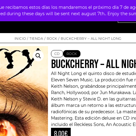
 recibamos estos días los mandaremos el próximo día 7 de agosto
ved during these days will be sent next august 7th.. Enjoy the 
NTAS
OFERTAS
MERCHANDISING
FOUR SKULLS
INICIO
/
TIENDA
/
ROCK
/ BUCKCHERRY – ALL NIGHT LONG
CD
ROCK
BUCKCHERRY – ALL NIG
All Night Long el quinto disco de estud
Eleven Seven Music. La producción fue re
Keith Nelson
, grabándose principalment
Ranch, Hollywood, por Jun Murakawa. La 
Keith Nelson y Stevie D. en las guitarras
álbum marca un retorno a las estructura
radiofónicas de su predecesor. La mast
Mastering. Esta edición deluxe en CD in
incluido el Reckless Sons, An Acoustic E
8,00
€