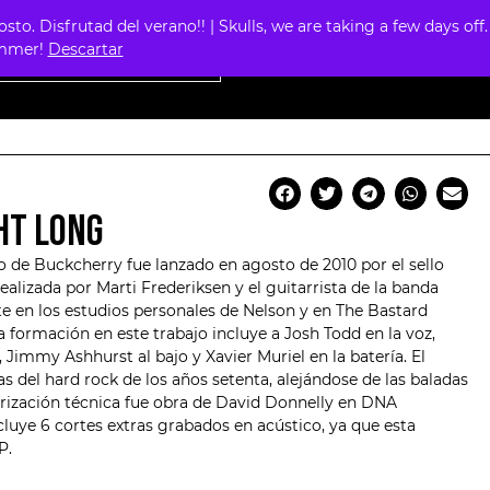
. Disfrutad del verano!! | Skulls, we are taking a few days off.
0
summer!
Descartar
HT LONG
io de
Buckcherry
fue lanzado en agosto de 2010 por el sello
alizada por Marti Frederiksen y el guitarrista de la banda
e en los estudios personales de Nelson y en The Bastard
formación en este trabajo incluye a Josh Todd en la voz,
, Jimmy Ashhurst al bajo y Xavier Muriel en la batería. El
s del hard rock de los años setenta, alejándose de las baladas
erización técnica fue obra de David Donnelly en DNA
cluye 6 cortes extras grabados en acústico, ya que esta
P.