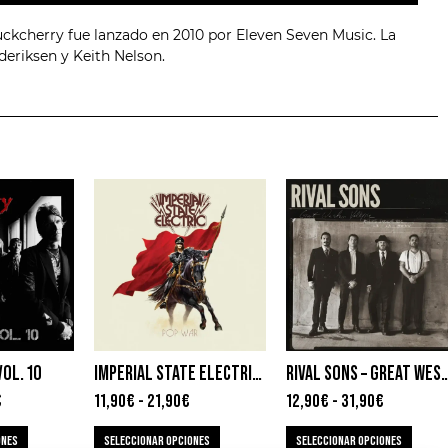
uckcherry fue lanzado en 2010 por Eleven Seven Music. La
deriksen y Keith Nelson.
OL. 10
IMPERIAL STATE ELECTRIC – POP WAR
RIVAL SONS – GREAT WESTER
€
11,90
€
-
21,90
€
12,90
€
-
31,90
€
ONES
SELECCIONAR OPCIONES
SELECCIONAR OPCIONES