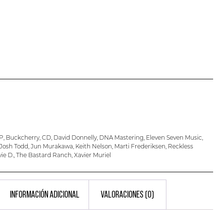
EP
,
Buckcherry
,
CD
,
David Donnelly
,
DNA Mastering
,
Eleven Seven Music
,
Josh Todd
,
Jun Murakawa
,
Keith Nelson
,
Marti Frederiksen
,
Reckless
vie D.
,
The Bastard Ranch
,
Xavier Muriel
INFORMACIÓN ADICIONAL
VALORACIONES (0)