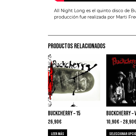
All Night Long es el quinto disco de B
producción fue realizada por Marti Fre
PRODUCTOS RELACIONADOS
BUCKCHERRY – 15
BUCKCHERRY – V
26,90
€
10,90
€
-
28,90
LEER MÁS
SELECCIONAR OPCI