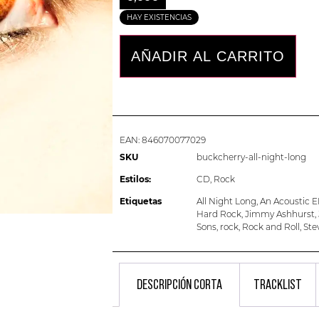
HAY EXISTENCIAS
AÑADIR AL CARRITO
EAN:
846070077029
SKU
buckcherry-all-night-long
Estilos:
CD
,
Rock
Etiquetas
All Night Long
,
An Acoustic 
Hard Rock
,
Jimmy Ashhurst
,
Sons
,
rock
,
Rock and Roll
,
Ste
DESCRIPCIÓN CORTA
TRACKLIST