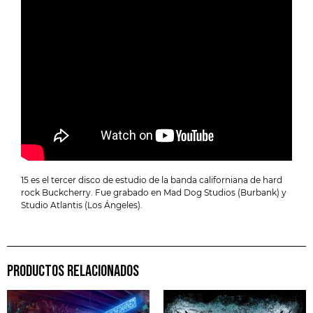
15 es el tercer disco de estudio de la banda californiana de hard
rock Buckcherry. Fue grabado en Mad Dog Studios (Burbank) y
Studio Atlantis (Los Ángeles).
PRODUCTOS RELACIONADOS