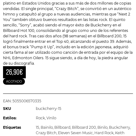
platino en Estados Unidos gracias a sus más de dos millones de copias
vendidas. El single principal, “Crazy Bitch”, se convirtió en un auténtico
himno y catapultó al grupo a nuevas audiencias, mientras que “Next 2
You” también obtuvo buenos resultados en las listas rock. El quinto
sencillo, “Sorry”, acabó siendo el mayor éxito de Buckcherry en el
Billboard Hot 100, consolidando al grupo como uno de los referentes
del hard rock. Tras casi dos años (98 semanas) en el
Billboard 200
, 15
logró finalmente entrar en el Top 40, alcanzando el puesto 39. Además,
el bonus track “Pump it Up”, incluido en la edición japonesa, adquirió
cierta fama al ser utilizado como canción de entrada por el equipo de la
NHL Edmonton Oilers. 15 sigue siendo, a día de hoy, la piedra angular
de su discografía.
26,90
€
AGOTADO
EAN:
5055006570335
SKU
buckcherry-15
Estilos:
Rock
,
Vinilo
Etiquetas
15
,
Bainilo
,
Billboard
,
Billboard 200
,
Binilo
,
Buckcherry
,
Crazy Bitch
,
Eleven Seven Music
,
Hard Rock
,
Keith