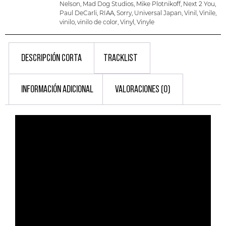
Nelson
,
Mad Dog Studios
,
Mike Plotnikoff
,
Next 2 You
,
Paul DeCarli
,
RIAA
,
Sorry
,
Universal Japan
,
Vinil
,
Vinile
,
vinilo
,
vinilo de color
,
Vinyl
,
Vinyle
DESCRIPCIÓN CORTA
TRACKLIST
INFORMACIÓN ADICIONAL
VALORACIONES (0)