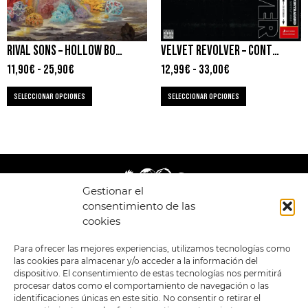
RIVAL SONS – HOLLOW BONES
VELVET REVOLVER – CONTRABAND
11,90
€
-
25,90
€
12,99
€
-
33,00
€
SELECCIONAR OPCIONES
SELECCIONAR OPCIONES
Gestionar el
consentimiento de las
cookies
LEGAL
ENLACES
Para ofrecer las mejores experiencias, utilizamos tecnologías como
las cookies para almacenar y/o acceder a la información del
POLÍTICA DE
TIENDA
ESTILOS
dispositivo. El consentimiento de estas tecnologías nos permitirá
PRIVACIDAD
FORMATOS
PREVENTAS
procesar datos como el comportamiento de navegación o las
TÉRMINOS Y
OFERTAS
identificaciones únicas en este sitio. No consentir o retirar el
CONDICIONES
MERCHANDISING