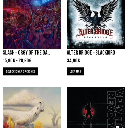
SLASH – ORGY OF THE DAMNED
ALTER BRIDGE – BLACKBIRD
15,90
€
-
28,90
€
34,90
€
SELECCIONAR OPCIONES
LEER MÁS