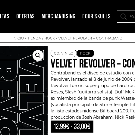
NTAS
OFERTAS
MERCHANDISING
FOUR SKULLS
INICIO
/
TIENDA
/
ROCK
/ VELVET REVOLVER – CONTRABAND
CD
,
VINILO
ROCK
VELVET REVOLVER – C
Contraband es el disco de estudio con e
Revolver, lanzado el 8 de junio de 2004 
Revolver
fue un supergrupo de hard ro
Roses, Slash (guitarra solista),
Duff McK
ex miembro de la banda de punk Wasted 
(vocalista principal) de Stone Temple Pi
la lista estadounidense Billboard 200. 
producción de Josh Abraham, Nick Rasku
12,99
€
-
33,00
€