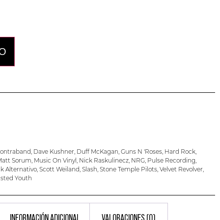
lo
TO
ontraband
,
Dave Kushner
,
Duff McKagan
,
Guns N 'Roses
,
Hard Rock
,
att Sorum
,
Music On Vinyl
,
Nick Raskulinecz
,
NRG
,
Pulse Recording
,
k Alternativo
,
Scott Weiland
,
Slash
,
Stone Temple Pilots
,
Velvet Revolver
,
sted Youth
INFORMACIÓN ADICIONAL
VALORACIONES (0)