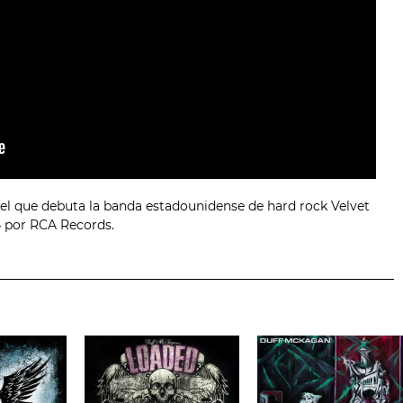
 el que debuta la banda estadounidense de hard rock Velvet
4 por RCA Records.