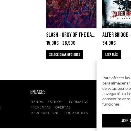
SLASH – ORGY OF THE DAMNED
ALTER BRIDGE 
15,90
€
-
28,90
€
34,90
€
SELECCIONAR OPCIONES
LEER MÁS
Para ofrecer las
para almacenar y
de estas tecnol
ENLACES
SIGUENOS EN:
navegación o las 
consentimiento, 
TIENDA
ESTILOS
FORMATOS
funciones.
S
PREVENTAS
OFERTAS
MERCHANDISING
FOUR SKULLS
ACEPT