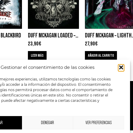
– BLACKBIRD
DUFF MCKAGAN LOADED – SICK
DUFF MCKAGAN 
23,90
€
27,90
€
LEER MÁS
AÑADIR AL CARRITO
Gestionar el consentimiento de las cookies
 mejores experiencias, utilizamos tecnologías como las cookies
/o acceder a la información del dispositivo. El consentimiento
ogías nos permitirá procesar datos como el comportamiento de
METODOS DE PAGO:
identificaciones únicas en este sitio. No consentir o retirar el
puede afectar negativamente a ciertas características y
AR
DENEGAR
VER PREFERENCIAS