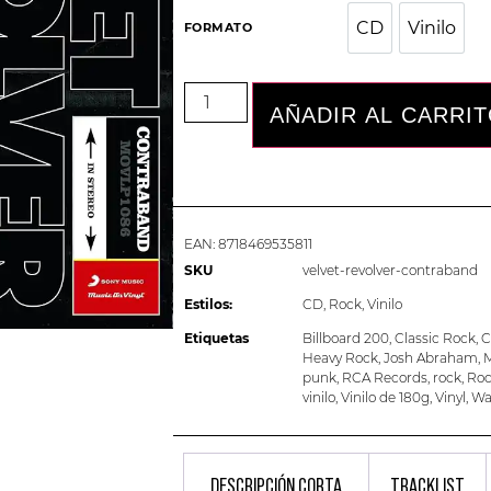
CD
Vinilo
CD
Vini
FORMATO
AÑADIR AL CARRI
EAN:
8718469535811
SKU
velvet-revolver-contraband
Estilos:
CD
,
Rock
,
Vinilo
Etiquetas
Billboard 200
,
Classic Rock
,
C
Heavy Rock
,
Josh Abraham
,
M
punk
,
RCA Records
,
rock
,
Roc
vinilo
,
Vinilo de 180g
,
Vinyl
,
Wa
DESCRIPCIÓN CORTA
TRACKLIST