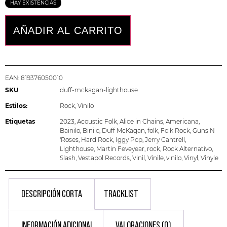
HAY EXISTENCIAS
AÑADIR AL CARRITO
EAN:
819376050010
SKU
duff-mckagan-lighthouse
Estilos:
Rock
,
Vinilo
Etiquetas
2023
,
Acoustic Folk
,
Alice in Chains
,
Americana
,
Bainilo
,
Binilo
,
Duff McKagan
,
folk
,
Folk Rock
,
Guns N
'Roses
,
Hard Rock
,
Iggy Pop
,
Jerry Cantrell
,
Lighthouse
,
Martin Feveyear
,
rock
,
Rock Alternativo
,
Slash
,
Vestapol Records
,
Vinil
,
Vinile
,
vinilo
,
Vinyl
,
Vinyle
DESCRIPCIÓN CORTA
TRACKLIST
INFORMACIÓN ADICIONAL
VALORACIONES (0)