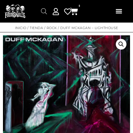
0
INICIO
/
TIENDA
/
ROCK
/ DUFF MCKAGAN – LIGHTHOUSE