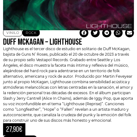
VINILO
ROCK
DUFF MCKAGAN – LIGHTHOUSE
Lighthouse es el tercer disco de estudio en solitario de
Duff McKagan
,
bajista de Guns N’ Roses, publicado el 20 de octubre de 2023 a través
de su propio sello Vestapol Records. Grabado entre Seattle y Los
Ángeles, el disco muestra la faceta más íntima y reflexiva del músico,
alejándose del hard rock para adentrarse en un territorio de folk
alternativo, americana y rock de autor. Producido por Martin Feveyear
junto al propio McKagan, Lighthouse combina sensibilidad acústica y
atmósferas melancólicas con letras centradas en la sanación, el amor y
la redención personal tras décadas de excesos. En el álbum participan
Slash
y Jerry Cantrell (Alice In Chains), además de Iggy Pop, que aporta
su voz inconfundible en el tema “Lighthouse (Reprise)”. Canciones
como “Longfeather”, “Hope” o “Fallen” revelan a un artista maduro y
autoconsciente, que canaliza la crudeza del punk y la emoción del folk
para construir uno de sus discos más honesto y emocional.
27,90
€