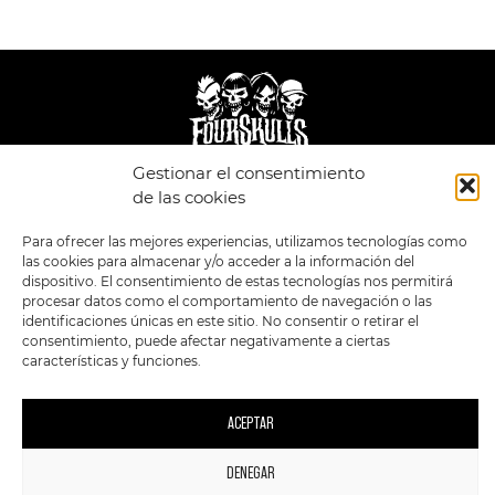
Gestionar el consentimiento
de las cookies
LEGAL
ENLACES
POLÍTICA DE
TIENDA
ESTILOS
Para ofrecer las mejores experiencias, utilizamos tecnologías como
PRIVACIDAD
FORMATOS
PREVENTAS
las cookies para almacenar y/o acceder a la información del
TÉRMINOS Y
OFERTAS
dispositivo. El consentimiento de estas tecnologías nos permitirá
CONDICIONES
MERCHANDISING
GENERALES DE LA
procesar datos como el comportamiento de navegación o las
VENTA
FOUR SKULLS
identificaciones únicas en este sitio. No consentir o retirar el
POLÍTICA DE COOKIES
consentimiento, puede afectar negativamente a ciertas
características y funciones.
SIGUENOS EN:
METODOS DE PAGO:
ACEPTAR
DENEGAR