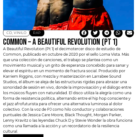
CD
,
VINILO
RAP
COMMON – A BEAUTIFUL REVOLUTION (PT 1)
A Beautiful Revolution (Pt 1) el decimotercer disco de estudio de
Common,
publicado en octubre de 2020 por el sello Loma Vista. Más
que una colección de canciones, el trabajo se plantea como un
movimiento musical y un grito de esperanza concebido para sanar y
elevar el espíritu en un momento de fractura social. Producido por
Karriem Riggins, con mezcla y masterización en Larrabee Sound
Studios, el álbum se aleja de las estructuras rígidas para abrazar una
sonoridad de sesión en vivo, donde la improvisación y el diálogo entre
los músicos fluyen con naturalidad. El disco utiliza la alegría como una
forma de resistencia política, alternando entre el hip hop consciente y
el jazz afrofuturista para ofrecer una alternativa luminosa al dolor
colectivo. Con la voz de PJ como hilo conductor y colaboraciones
puntuales de Jessica Care Moore, Black Thought, Morgan Parker,
Lenny Kravitz o las leyendas
Chuck D
y Stevie Wonder la obra funciona
como una llamada a la acción y un recordatorio de la resiliencia
cultural.