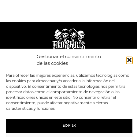
Gestionar el consentimiento
LEGAL
ENLACES
de las cookies
POLÍTICA DE
TIENDA
ESTILOS
Para ofrecer las mejores experiencias, utilizamos tecnologías como
PRIVACIDAD
FORMATOS
PREVENTAS
las cookies para almacenar y/o acceder a la información del
TÉRMINOS Y
OFERTAS
dispositivo. El consentimiento de estas tecnologías nos permitirá
CONDICIONES
MERCHANDISING
GENERALES DE LA
procesar datos como el comportamiento de navegación o las
VENTA
FOUR SKULLS
identificaciones únicas en este sitio. No consentir o retirar el
POLÍTICA DE COOKIES
consentimiento, puede afectar negativamente a ciertas
características y funciones.
SIGUENOS EN:
METODOS DE PAGO:
ACEPTAR