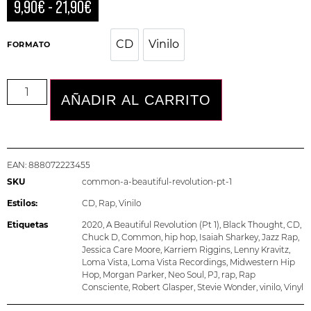
9,90
€
-
21,90
€
CD
Vinilo
CD
Vinilo
FORMATO
AÑADIR AL CARRITO
EAN:
888072223455
SKU
common-a-beautiful-revolution-pt-1
Estilos:
CD
,
Rap
,
Vinilo
Etiquetas
2020
,
A Beautiful Revolution (Pt 1)
,
Black Thought
,
CD
,
Chuck D
,
Common
,
hip hop
,
Isaiah Sharkey
,
Jazz Rap
,
Jessica Care Moore
,
Karriem Riggins
,
Lenny Kravitz
,
Loma Vista
,
Loma Vista Recordings
,
Midwestern Hip
Hop
,
Morgan Parker
,
Neo Soul
,
PJ
,
rap
,
Rap
Consciente
,
Robert Glasper
,
Stevie Wonder
,
vinilo
,
Vinyl