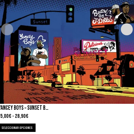
YANCEY BOYS – SUNSET BLVD
15,00
€
-
28,90
€
SELECCIONAR OPCIONES