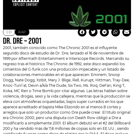
CD
RAP
DR. DRE – 2001
2001, también conocido como The Chronic 2001 es el influyente
segundo disco de estudio de
Dr. Dre
, lanzado el 16 de noviembre de
1999 por Aftermath Entertainment e Interscope Records. Marcando su
regreso tras el histórico The Chronic de 1992, este disco expandió los
cimientos del G-funk con una producción impecable y un listado de
colaboraciones memorables en el que aparecen: Eminem, Snoop
Dogg, Nate Dogg, Xzibit,
Mary J. Blige
, Rell, Kurupt, Hittman, Tray-Dee,
Knoc-Turn’al, Devin a/k/a The Dude, Six Two, Ms. Roq, DeFari, King T,
Koka, MC Ren o Time Bomb por citar algunas. Las letras hablan sobre
violencia, drogas, sexo y la vida callejera, mientras que la producción se
eleva con atmósferas orquestadas, bajos super currados en los que
aparece acreditado el bajista Mike Elizondo en al menos 8 cortes y
arreglos que solo un productor como Dre puede crear. El título original
era Chronic 2000, pero una disputa con Death Row obligó a Dre a
modificarlo a simplemente 2001. El álbum debutó en el #2 del Billboard
200 y ha vendido más de 7,8 millones de copias solo en EE.UU., siendo
certificado 6 veces como disco de platino por la RIAA. El disco incluye