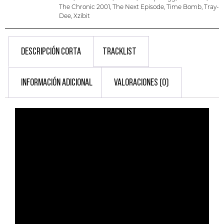
The Chronic 2001
,
The Next Episode
,
Time Bomb
,
Tray-
Dee
,
Xzibit
DESCRIPCIÓN CORTA
TRACKLIST
INFORMACIÓN ADICIONAL
VALORACIONES (0)