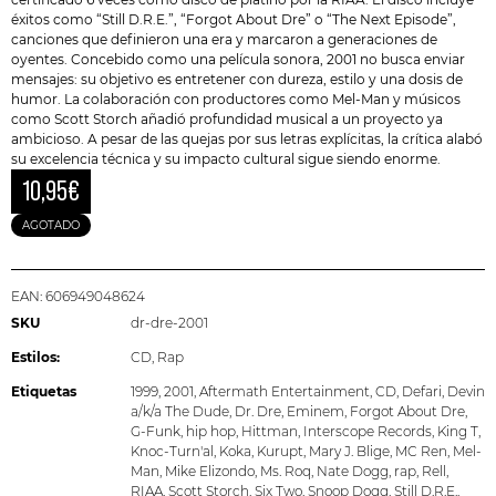
éxitos como “Still D.R.E.”, “Forgot About Dre” o “The Next Episode”,
canciones que definieron una era y marcaron a generaciones de
oyentes. Concebido como una película sonora, 2001 no busca enviar
mensajes: su objetivo es entretener con dureza, estilo y una dosis de
humor. La colaboración con productores como Mel-Man y músicos
como Scott Storch añadió profundidad musical a un proyecto ya
ambicioso. A pesar de las quejas por sus letras explícitas, la crítica alabó
su excelencia técnica y su impacto cultural sigue siendo enorme.
10,95
€
AGOTADO
EAN:
606949048624
SKU
dr-dre-2001
Estilos:
CD
,
Rap
Etiquetas
1999
,
2001
,
Aftermath Entertainment
,
CD
,
Defari
,
Devin
a/k/a The Dude
,
Dr. Dre
,
Eminem
,
Forgot About Dre
,
G-Funk
,
hip hop
,
Hittman
,
Interscope Records
,
King T
,
Knoc-Turn'al
,
Koka
,
Kurupt
,
Mary J. Blige
,
MC Ren
,
Mel-
Man
,
Mike Elizondo
,
Ms. Roq
,
Nate Dogg
,
rap
,
Rell
,
RIAA
,
Scott Storch
,
Six Two
,
Snoop Dogg
,
Still D.R.E.
,