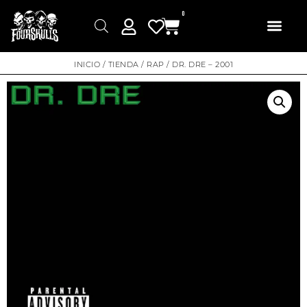
0
INICIO
/
TIENDA
/
RAP
/ DR. DRE – 2001