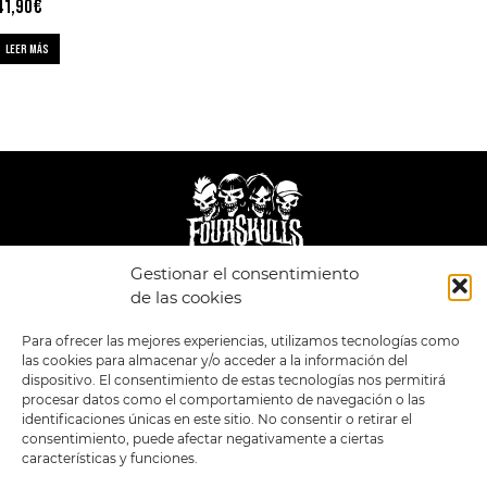
41,90
€
LEER MÁS
Gestionar el consentimiento
LEGAL
ENLACES
de las cookies
POLÍTICA DE
TIENDA
ESTILOS
Para ofrecer las mejores experiencias, utilizamos tecnologías como
PRIVACIDAD
FORMATOS
PREVENTAS
las cookies para almacenar y/o acceder a la información del
TÉRMINOS Y
OFERTAS
dispositivo. El consentimiento de estas tecnologías nos permitirá
CONDICIONES
MERCHANDISING
GENERALES DE LA
procesar datos como el comportamiento de navegación o las
VENTA
FOUR SKULLS
identificaciones únicas en este sitio. No consentir o retirar el
POLÍTICA DE COOKIES
consentimiento, puede afectar negativamente a ciertas
características y funciones.
SIGUENOS EN:
METODOS DE PAGO: