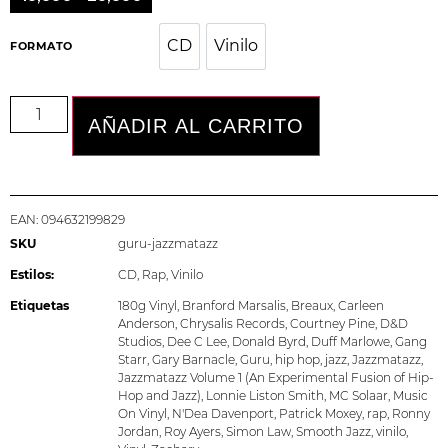
CD
Vinilo
CD
Vinilo
FORMATO
AÑADIR AL CARRITO
EAN:
094632199829
SKU
guru-jazzmatazz
Estilos:
CD
,
Rap
,
Vinilo
Etiquetas
180g Vinyl
,
Branford Marsalis
,
Breaux
,
Carleen
Anderson
,
Chrysalis Records
,
Courtney Pine
,
D&D
Studios
,
Dee C Lee
,
Donald Byrd
,
Duff Marlowe
,
Gang
Starr
,
Gary Barnacle
,
Guru
,
hip hop
,
jazz
,
Jazzmatazz
,
Jazzmatazz Volume 1 (An Experimental Fusion of Hip-
Hop and Jazz)
,
Lonnie Liston Smith
,
MC Solaar
,
Music
On Vinyl
,
N'Dea Davenport
,
Patrick Moxey
,
rap
,
Ronny
Jordan
,
Roy Ayers
,
Simon Law
,
Smooth Jazz
,
vinilo
,