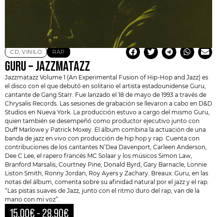
CD
,
VINILO
RAP
GURU – JAZZMATAZZ
Jazzmatazz Volume 1 (An Experimental Fusion of Hip-Hop and Jazz) es
el disco con el que debutó en solitario el artista estadounidense
Guru
,
cantante de
Gang Starr
. Fue lanzado el 18 de mayo de 1993 a través de
Chrysalis Records. Las sesiones de grabación se llevaron a cabo en D&D
Studios en Nueva York. La producción estuvo a cargo del mismo Guru,
quien también se desempeñó como productor ejecutivo junto con
Duff Marlowe y Patrick Moxey. El álbum combina la actuación de una
banda de jazz en vivo con producción de hip hop y rap. Cuenta con
contribuciones de los cantantes N’Dea Davenport, Carleen Anderson,
Dee C Lee, el rapero francés MC Solaar y los músicos Simon Law,
Branford Marsalis, Courtney Pine, Donald Byrd, Gary Barnacle, Lonnie
Liston Smith, Ronny Jordan, Roy Ayers y Zachary. Breaux. Guru, en las
notas del álbum, comenta sobre su afinidad natural por el jazz y el rap.
“Las pistas suaves de Jazz, junto con el ritmo duro del rap, van de la
mano con mi voz”.
15,00
€
-
28,90
€