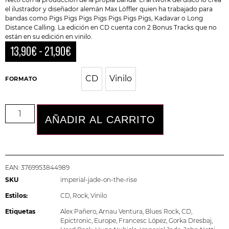
el ilustrador y diseñador alemán Max Löffler quien ha trabajado para
bandas como Pigs Pigs Pigs Pigs Pigs Pigs Pigs,
Kadavar
o Long
Distance Calling. La edición en CD cuenta con 2 Bonus Tracks que no
están en su edición en vinilo.
13,90
€
-
21,90
€
CD
Vinilo
CD
Vinilo
FORMATO
AÑADIR AL CARRITO
EAN:
3769953844989
SKU
imperial-jade-on-the-rise
Estilos:
CD
,
Rock
,
Vinilo
Etiquetas
Alex Pañero
,
Arnau Ventura
,
Blues Rock
,
CD
,
Epictronic
,
Europe
,
Francesc López
,
Gorka Dresbaj
,