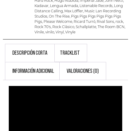
Hard Rock
,
Hugo Nubiola
,
Imperial Jade
,
John Netti
,
Kadavar
,
Lengua Armada
,
Listenable Records
,
Long
Distance Calling
,
Max Löffler
,
Music Lan Recording
Studios
,
On The Rise
,
Pigs Pigs Pigs Pigs Pigs Pigs
Pigs
,
Please Welcome
,
Ricard Turró
,
Rival Sons
,
rock
,
Rock 70's
,
Rock Clásico
,
Schallplatte
,
The Room BCN
,
Vinile
,
vinilo
,
Vinyl
,
Vinyle
DESCRIPCIÓN CORTA
TRACKLIST
INFORMACIÓN ADICIONAL
VALORACIONES (0)