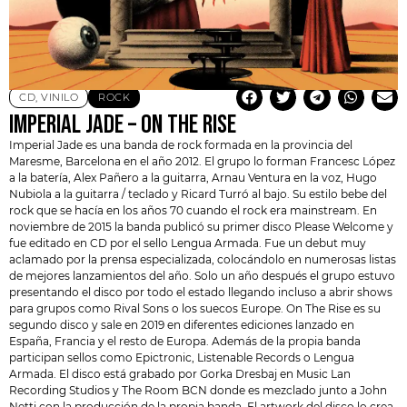
CD
,
VINILO
ROCK
IMPERIAL JADE – ON THE RISE
Imperial Jade es una banda de rock formada en la provincia del
Maresme, Barcelona en el año 2012. El grupo lo forman Francesc López
a la batería, Alex Pañero a la guitarra, Arnau Ventura en la voz, Hugo
Nubiola a la guitarra / teclado y Ricard Turró al bajo. Su estilo bebe del
rock que se hacía en los años 70 cuando el rock era mainstream. En
noviembre de 2015 la banda publicó su primer disco Please Welcome y
fue editado en CD por el sello
Lengua Armada
. Fue un debut muy
aclamado por la prensa especializada, colocándolo en numerosas listas
de mejores lanzamientos del año. Solo un año después el grupo estuvo
presentando el disco por todo el estado llegando incluso a abrir shows
para grupos como Rival Sons o los suecos Europe. On The Rise es su
segundo disco y sale en 2019 en diferentes ediciones lanzado en
España, Francia y el resto de Europa. Además de la propia banda
participan sellos como Epictronic, Listenable Records o Lengua
Armada. El disco está grabado por Gorka Dresbaj en Music Lan
Recording Studios y The Room BCN donde es mezclado junto a John
Netti con la producción de la propia banda. El artwork del disco lo crea