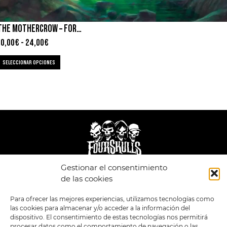
THE MOTHERCROW – FORÁNEO
10,00
€
-
24,00
€
SELECCIONAR OPCIONES
Gestionar el consentimiento
LEGAL
ENLACES
de las cookies
POLÍTICA DE
TIENDA
ESTILOS
Para ofrecer las mejores experiencias, utilizamos tecnologías como
PRIVACIDAD
FORMATOS
PREVENTAS
las cookies para almacenar y/o acceder a la información del
TÉRMINOS Y
OFERTAS
dispositivo. El consentimiento de estas tecnologías nos permitirá
CONDICIONES
MERCHANDISING
GENERALES DE LA
procesar datos como el comportamiento de navegación o las