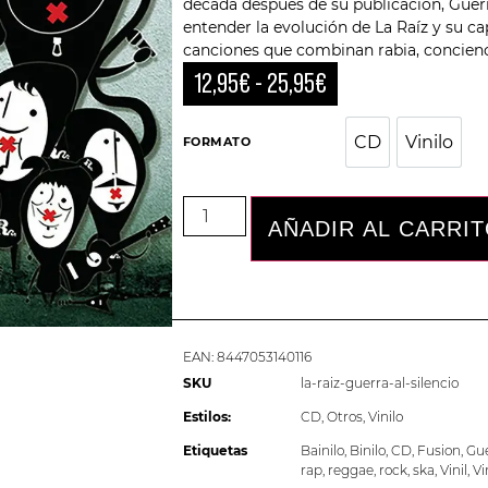
década después de su publicación, Guerr
entender la evolución de La Raíz y su c
canciones que combinan rabia, concienci
12,95
€
-
25,95
€
CD
Vinilo
CD
Vini
FORMATO
AÑADIR AL CARRI
EAN:
8447053140116
SKU
la-raiz-guerra-al-silencio
Estilos:
CD
,
Otros
,
Vinilo
Etiquetas
Bainilo
,
Binilo
,
CD
,
Fusion
,
Gue
rap
,
reggae
,
rock
,
ska
,
Vinil
,
Vi