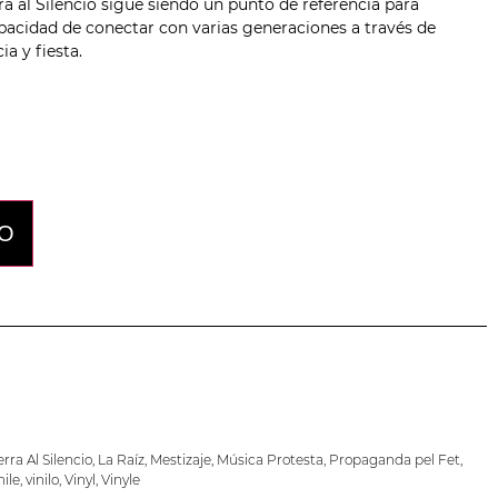
a al Silencio sigue siendo un punto de referencia para
apacidad de conectar con varias generaciones a través de
a y fiesta.
lo
TO
rra Al Silencio
,
La Raíz
,
Mestizaje
,
Música Protesta
,
Propaganda pel Fet
,
nile
,
vinilo
,
Vinyl
,
Vinyle