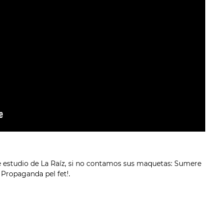
de estudio de La Raíz, si no contamos sus maquetas: Sumere
 Propaganda pel fet!.