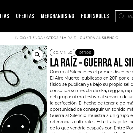
NTAS
OFERTAS
MERCHANDISING
FOUR SKULLS
INICIO
/
TIENDA
/
OTROS
/ LA RAÍZ – GUERRA AL SILENCIO
CD
,
VINILO
OTROS
LA RAÍZ – GUERRA AL S
Guerra al Silencio es el primer disco de
El Aire Muerto, publicado en 2011 por el 
físico se publican ya bajo su propio sel
consolida su mezcla de ska, reggae, rap y
del grupo: ritmo festivo al servicio de
la perfección. El hecho de tener algo má
oportunidad de conseguir un sonido más
Guerra al Silencio muestra a un grupo e
referencias culturales. Este trabajo les
de lo que vendría después con Entre Poe