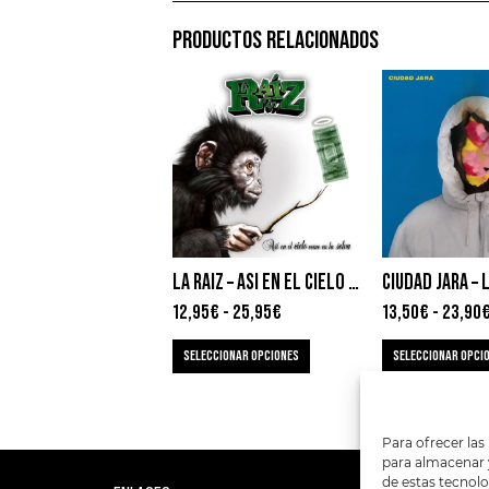
PRODUCTOS RELACIONADOS
LA RAIZ – ASI EN EL CIELO COMO EN LA SELVA
12,95
€
-
25,95
€
13,50
€
-
23,90
SELECCIONAR OPCIONES
SELECCIONAR OPCI
Para ofrecer las
para almacenar y
de estas tecnol