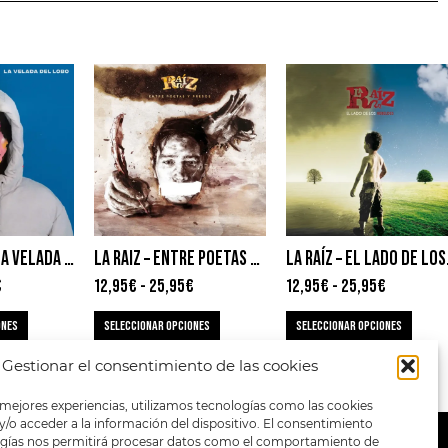
CIUDAD JARA – LA VELADA DEL LOBO
LA RAIZ – ENTRE POETAS Y PRESOS
LA RAÍZ
€
12,95
€
-
25,95
€
12,95
€
-
25,95
€
ONES
SELECCIONAR OPCIONES
SELECCIONAR OPCIONES
Gestionar el consentimiento de las cookies
 mejores experiencias, utilizamos tecnologías como las cookies
/o acceder a la información del dispositivo. El consentimiento
ogías nos permitirá procesar datos como el comportamiento de