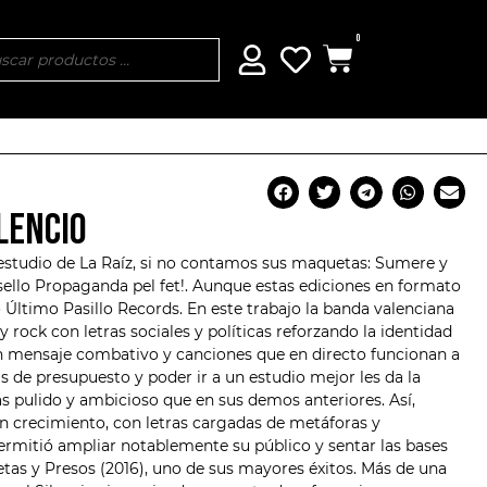
0
ILENCIO
 estudio de
La Raíz
, si no contamos sus maquetas: Sumere y
sello
Propaganda pel fet!
. Aunque estas ediciones en formato
lo Último Pasillo Records. En este trabajo la banda valenciana
 rock con letras sociales y políticas reforzando la identidad
 un mensaje combativo y canciones que en directo funcionan a
s de presupuesto y poder ir a un estudio mejor les da la
 pulido y ambicioso que en sus demos anteriores. Así,
n crecimiento, con letras cargadas de metáforas y
 permitió ampliar notablemente su público y sentar las bases
tas y Presos (2016), uno de sus mayores éxitos. Más de una