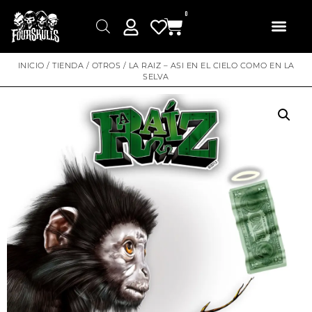
0
INICIO
/
TIENDA
/
OTROS
/ LA RAIZ – ASI EN EL CIELO COMO EN LA
SELVA