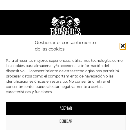
Gestionar el consentimiento
LEGAL
ENLACES
de las cookies
POLÍTICA DE
TIENDA
ESTILOS
Para ofrecer las mejores experiencias, utilizamos tecnologías como
PRIVACIDAD
FORMATOS
PREVENTAS
las cookies para almacenar y/o acceder a la información del
TÉRMINOS Y
OFERTAS
dispositivo. El consentimiento de estas tecnologías nos permitirá
CONDICIONES
MERCHANDISING
GENERALES DE LA
procesar datos como el comportamiento de navegación o las
VENTA
FOUR SKULLS
identificaciones únicas en este sitio. No consentir o retirar el
POLÍTICA DE COOKIES
consentimiento, puede afectar negativamente a ciertas
características y funciones.
SIGUENOS EN:
METODOS DE PAGO:
ACEPTAR
DENEGAR
1