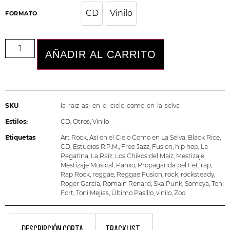
CD
Vinilo
CD
Vinilo
FORMATO
AÑADIR AL CARRITO
SKU
la-raiz-asi-en-el-cielo-como-en-la-selva
Estilos:
CD
,
Otros
,
Vinilo
Etiquetas
Art Rock
,
Así en el Cielo Como en La Selva
,
Black Rice
,
CD
,
Estudios R.P.M.
,
Free Jazz
,
Fusion
,
hip hop
,
La
Pegatina
,
La Raíz
,
Los Chikos del Maíz
,
Mestizaje
,
Mestizaje Musical
,
Panxo
,
Propaganda pel Fet
,
rap
,
Rap Rock
,
reggae
,
Reggae Fusion
,
rock
,
rocksteady
,
Roger García
,
Romain Renard
,
Ska Punk
,
Someya
,
Toni
Fort
,
Toni Mejías
,
Último Pasillo
,
vinilo
,
Zoo
DESCRIPCIÓN CORTA
TRACKLIST