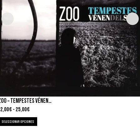
ZOO – TEMPESTES VÉNEN DEL SUD
12,00
€
-
25,00
€
SELECCIONAR OPCIONES