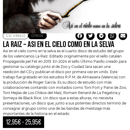
CD
,
VINILO
OTROS
LA RAIZ – ASI EN EL CIELO COMO EN LA SELVA
Así en el cielo como en la selva es el cuarto disco de estudio del grupo
de los valencianos
La Raíz
. Editado originalmente por el sello catalán
Propaganda pel Fet en 2013. En 2024 el sello Último Pasillo creado para
gestionar su catálogo junto al de Zoo y Ciudad Jara sacan una
reedición del CD y publican el disco por primera vez en vinilo. Este
trabajo fue grabado en los estudios R.P.M. de Almassera (Valencia) con
la producción de Roger García. Es su disco de estudio con más
colaboraciones contando con invitados como Toni Fort y Panxi de Zoo,
Toni Mejías de
Los Chikos del Maíz
, Romain Renard de La Pegatina y
Someya de Black Rice. Un disco que a estas alturas, no necesita
presentaciones, un disco que, junto a sus potentes directos terminó de
consagrar al grupo como una de las bandas de mestizaje más
importantes de la historia en el estado.
12,95
€
-
25,95
€