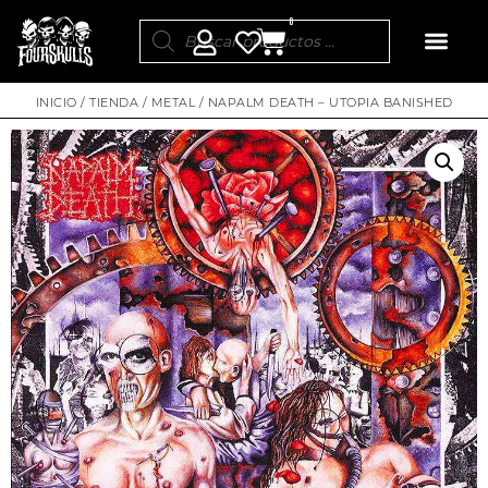
0
INICIO
/
TIENDA
/
METAL
/ NAPALM DEATH – UTOPIA BANISHED