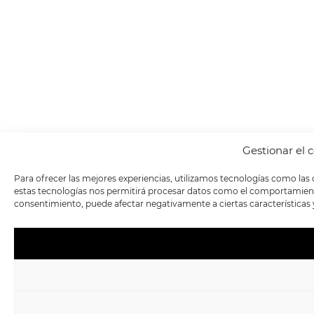
Gestionar el 
Para ofrecer las mejores experiencias, utilizamos tecnologías como las 
estas tecnologías nos permitirá procesar datos como el comportamiento d
consentimiento, puede afectar negativamente a ciertas características 
1