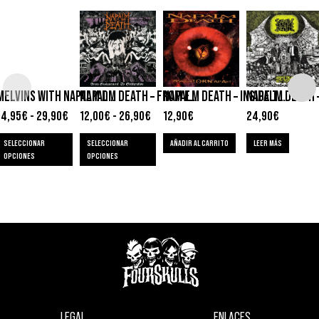
MELVINS WITH NAPALM DEATH – SAVAGE IMPERIAL DEATH MARCH
NAPALM DEATH – FROM ENSLAVEMENT TO OBLITERATION
NAPALM DEATH 
NAPALM DEATH – INSIDE THE TORN APART
14,95
€
-
29,90
€
12,00
€
-
26,90
€
12,90
€
24,90
€
SELECCIONAR
SELECCIONAR
AÑADIR AL CARRITO
LEER MÁS
OPCIONES
OPCIONES
LEGAL
ENLACES