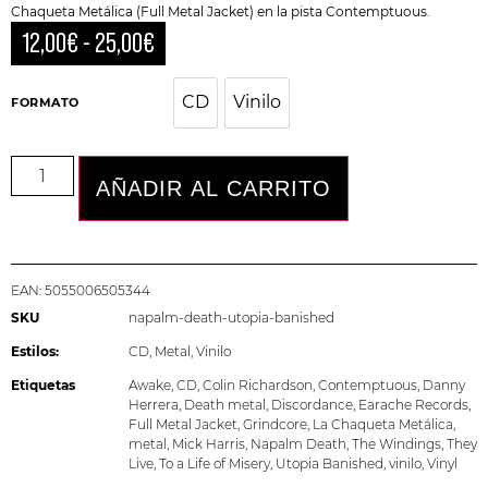
Chaqueta Metálica (Full Metal Jacket)
en la pista Contemptuous.
12,00
€
-
25,00
€
CD
Vinilo
CD
Vinilo
FORMATO
AÑADIR AL CARRITO
EAN:
5055006505344
SKU
napalm-death-utopia-banished
Estilos:
CD
,
Metal
,
Vinilo
Etiquetas
Awake
,
CD
,
Colin Richardson
,
Contemptuous
,
Danny
Herrera
,
Death metal
,
Discordance
,
Earache Records
,
Full Metal Jacket
,
Grindcore
,
La Chaqueta Metálica
,
metal
,
Mick Harris
,
Napalm Death
,
The Windings
,
They
Live
,
To a Life of Misery
,
Utopia Banished
,
vinilo
,
Vinyl