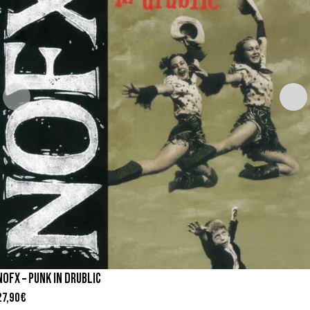
NOFX – PUNK IN DRUBLIC
27,90
€