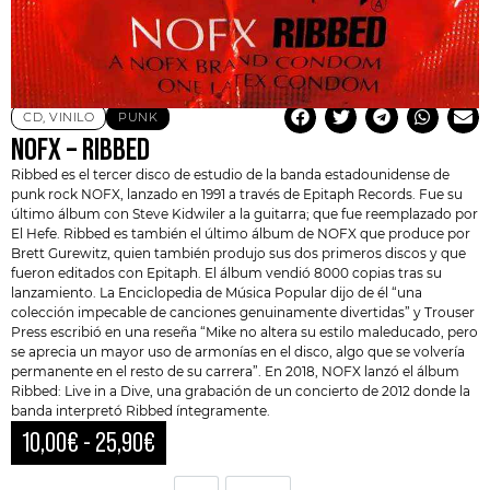
CD
,
VINILO
PUNK
NOFX – RIBBED
Ribbed es el tercer disco de estudio de la banda estadounidense de
punk rock
NOFX
, lanzado en 1991 a través de Epitaph Records. Fue su
último álbum con Steve Kidwiler a la guitarra; que fue reemplazado por
El Hefe
. Ribbed es también el último álbum de NOFX que produce por
Brett Gurewitz, quien también produjo sus dos primeros discos y que
fueron editados con Epitaph. El álbum vendió 8000 copias tras su
lanzamiento. La Enciclopedia de Música Popular dijo de él “una
colección impecable de canciones genuinamente divertidas” y Trouser
Press escribió en una reseña “Mike no altera su estilo maleducado, pero
se aprecia un mayor uso de armonías en el disco, algo que se volvería
permanente en el resto de su carrera”. En 2018, NOFX lanzó el álbum
Ribbed: Live in a Dive, una grabación de un concierto de 2012 donde la
banda interpretó Ribbed íntegramente.
10,00
€
-
25,90
€