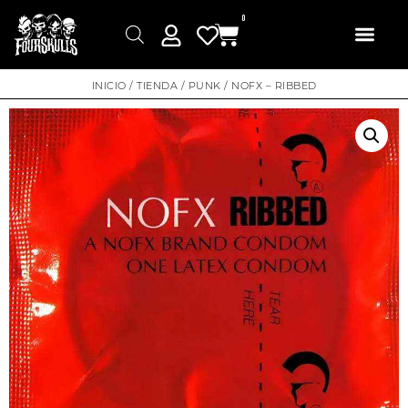
0
INICIO
/
TIENDA
/
PUNK
/ NOFX – RIBBED