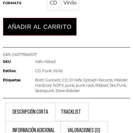
CD
Vinilo
CD
Vinilo
FORMATO
AÑADIR AL CARRITO
EAN:
045778641017
SKU
nofx-ribbed
Estilos:
CD
,
Punk
,
Vinilo
Etiquetas
Brett Gurewitz
,
CD
,
El Hefe
,
Epitaph Records
,
Melodic
Hardcore
,
NOFX
,
punk
,
punk rock
,
Ribbed
,
Ska Punk
,
Skatepunk
,
Steve Kidwiler
DESCRIPCIÓN CORTA
TRACKLIST
INFORMACIÓN ADICIONAL
VALORACIONES (0)