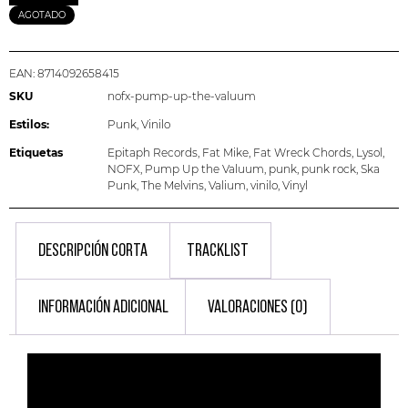
AGOTADO
EAN:
8714092658415
SKU
nofx-pump-up-the-valuum
Estilos:
Punk
,
Vinilo
Etiquetas
Epitaph Records
,
Fat Mike
,
Fat Wreck Chords
,
Lysol
,
NOFX
,
Pump Up the Valuum
,
punk
,
punk rock
,
Ska
Punk
,
The Melvins
,
Valium
,
vinilo
,
Vinyl
DESCRIPCIÓN CORTA
TRACKLIST
INFORMACIÓN ADICIONAL
VALORACIONES (0)