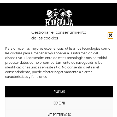
Gestionar el consentimiento
de las cookies
LEGAL
ENLACES
POLÍTICA DE
TIENDA
ESTILOS
Para ofrecer las mejores experiencias, utilizamos tecnologías como
PRIVACIDAD
FORMATOS
PREVENTAS
las cookies para almacenar y/o acceder a la información del
TÉRMINOS Y
OFERTAS
dispositivo. El consentimiento de estas tecnologías nos permitirá
CONDICIONES
MERCHANDISING
GENERALES DE LA
procesar datos como el comportamiento de navegación o las
VENTA
FOUR SKULLS
identificaciones únicas en este sitio. No consentir o retirar el
POLÍTICA DE COOKIES
consentimiento, puede afectar negativamente a ciertas
características y funciones.
SIGUENOS EN:
METODOS DE PAGO:
ACEPTAR
DENEGAR
1
2023 FourSkulls. Reservados todos los derechos.
VER PREFERENCIAS