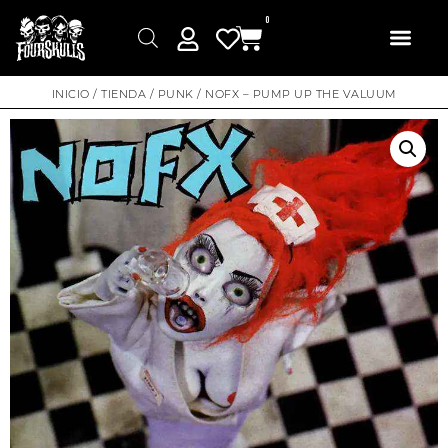
0
INICIO
/
TIENDA
/
PUNK
/ NOFX – PUMP UP THE VALUUM