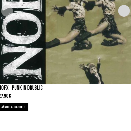
NOFX – PUNK IN DRUBLIC
27,90
€
AÑADIR AL CARRITO