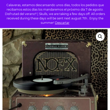
Calaveras, estamos descansando unos días, todos los pedidos que
0
recibamos estos días los mandaremos el próximo día 7 de agosto.
Disfrutad del verano!! | Skulls, we are taking a few days off. All orders
received during these days will be sent next august 7th.. Enjoy the
summer!
Descartar
INICIO
/
TIENDA
/
PUNK
/ NOFX – SINGLE ALBUM