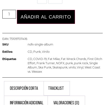
AÑADIR AL CARRITO
EAN:
751097011416
SKU
nofx-single-album
Estilos:
CD
,
Punk
,
Vinilo
Etiquetas
CD
,
COVID-19
,
Fat Mike
,
Fat Wreck Chords
,
First Ditch
Effort
,
Frank Turner
,
NOFX
,
punk
,
punk rock
,
Single
Album
,
Ska Punk
,
Skatepunk
,
vinilo
,
Vinyl
,
West Coast
vs. Wessex
DESCRIPCIÓN CORTA
TRACKLIST
INFORMACIÓN ADICIONAL
VALORACIONES (0)