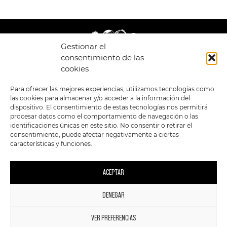
Gestionar el
consentimiento de las
cookies
LEGAL
ENLACES
Para ofrecer las mejores experiencias, utilizamos tecnologías como
las cookies para almacenar y/o acceder a la información del
POLÍTICA DE
TIENDA
ESTILOS
dispositivo. El consentimiento de estas tecnologías nos permitirá
PRIVACIDAD
FORMATOS
PREVENTAS
procesar datos como el comportamiento de navegación o las
TÉRMINOS Y
OFERTAS
identificaciones únicas en este sitio. No consentir o retirar el
CONDICIONES
MERCHANDISING
GENERALES DE LA
consentimiento, puede afectar negativamente a ciertas
VENTA
FOUR SKULLS
características y funciones.
POLÍTICA DE COOKIES
SIGUENOS EN:
METODOS DE PAGO:
ACEPTAR
DENEGAR
1
VER PREFERENCIAS