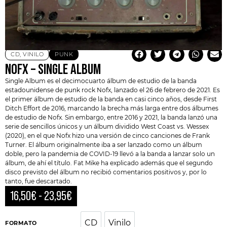
CD
,
VINILO
PUNK
NOFX – SINGLE ALBUM
Single Album es el decimocuarto álbum de estudio de la banda
estadounidense de punk rock
Nofx
, lanzado el 26 de febrero de 2021. Es
el primer álbum de estudio de la banda en casi cinco años, desde First
Ditch Effort de 2016, marcando la brecha más larga entre dos álbumes
de estudio de
Nofx.
Sin embargo, entre 2016 y 2021, la banda lanzó una
serie de sencillos únicos y un álbum dividido West Coast vs. Wessex
(2020), en el que Nofx hizo una versión de cinco canciones de Frank
Turner. El álbum originalmente iba a ser lanzado como un álbum
doble, pero la pandemia de COVID-19 llevó a la banda a lanzar solo un
álbum, de ahí el título. Fat Mike ha explicado además que el segundo
disco previsto del álbum no recibió comentarios positivos y, por lo
tanto, fue descartado.
16,50
€
-
23,95
€
CD
Vinilo
CD
Vinilo
FORMATO