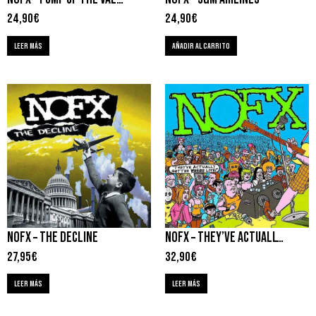
24,90
€
24,90
€
LEER MÁS
AÑADIR AL CARRITO
NOFX – THE DECLINE
NOFX – THEY’VE ACTUALLY GOTTEN WORSE LIVE
27,95
€
32,90
€
LEER MÁS
LEER MÁS