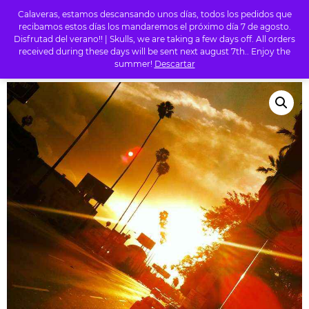
Calaveras, estamos descansando unos días, todos los pedidos que
0
recibamos estos días los mandaremos el próximo día 7 de agosto.
Disfrutad del verano!! | Skulls, we are taking a few days off. All orders
received during these days will be sent next august 7th.. Enjoy the
summer!
Descartar
INICIO
/
TIENDA
/
ROCK
/ NOTHINK – LET ME GO (SINGLE)