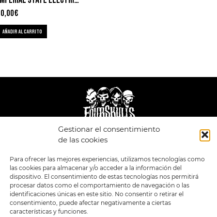
10,00
€
AÑADIR AL CARRITO
Gestionar el consentimiento
de las cookies
LEGAL
ENLACES
POLÍTICA DE
TIENDA
ESTILOS
Para ofrecer las mejores experiencias, utilizamos tecnologías como
PRIVACIDAD
FORMATOS
PREVENTAS
las cookies para almacenar y/o acceder a la información del
TÉRMINOS Y
dispositivo. El consentimiento de estas tecnologías nos permitirá
OFERTAS
CONDICIONES
procesar datos como el comportamiento de navegación o las
MERCHANDISING
GENERALES DE LA
VENTA
identificaciones únicas en este sitio. No consentir o retirar el
FOUR SKULLS
POLÍTICA DE COOKIES
consentimiento, puede afectar negativamente a ciertas
características y funciones.