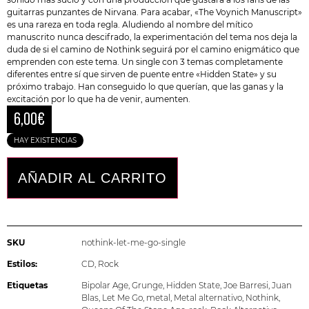
guitarras punzantes de Nirvana. Para acabar, «The Voynich Manuscript»
es una rareza en toda regla. Aludiendo al nombre del mítico
manuscrito nunca descifrado, la experimentación del tema nos deja la
duda de si el camino de Nothink seguirá por el camino enigmático que
emprenden con este tema. Un single con 3 temas completamente
diferentes entre sí que sirven de puente entre «Hidden State» y su
próximo trabajo. Han conseguido lo que querían, que las ganas y la
excitación por lo que ha de venir, aumenten.
6,00
€
HAY EXISTENCIAS
AÑADIR AL CARRITO
SKU
nothink-let-me-go-single
Estilos:
CD
,
Rock
Etiquetas
Bipolar Age
,
Grunge
,
Hidden State
,
Joe Barresi
,
Juan
Blas
,
Let Me Go
,
metal
,
Metal alternativo
,
Nothink
,