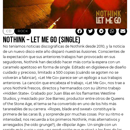
CD
ROCK
NOTHINK – LET ME GO (SINGLE)
No teníamos noticias discográficas de Nothink desde 2010, y la noticia
de un nuevo disco este año disparó nuestras ilusiones. Conscientes de
la expectación que sus anteriores trabajos han provocado en sus
seguidores, Nothink han decidido hacer más corta la espera con un
caramelo apetitoso en forma de single. Editado en digisleeve de diseño
cuidado y precioso, limitado a 500 copias (cuándo se agoten no se
volverán a fabricar), «Let Me Go» parece ser un epílogo a sus trabajos
anteriores. La canción que encabeza el trabajo, «Let Me Go«, nos trae a
unos Nothink frescos, directos y hermanados con su último trabajo
«Hidden State«. Grabado por Juan Blas en los flamantes Westline
Studios, y mezclado por Joe Barresi, productor entre otros de Queens
of the Stone Age, el tema se ha convertido en uno de los hits más
tarareables de su carrera. «Ropes, blade and sweat» constituye la
primera de las caras B, y sorprende por muchas cosas. Por su ritmo e
intensidad, nos recuerda a los primeros Nothink, más alternativos y
arriesgados (he oído grunge?), de «Bipolar Age«. Un single con un
sonido más sucio y con una producción que gustará a los fans de las