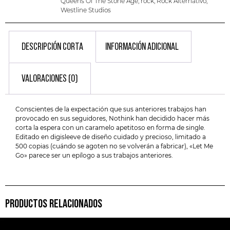
Queens Of The Stone Age
,
rock
,
Rock Alternativo
,
Westline Studios
DESCRIPCIÓN CORTA
INFORMACIÓN ADICIONAL
VALORACIONES (0)
Conscientes de la expectación que sus anteriores trabajos han
provocado en sus seguidores, Nothink han decidido hacer más
corta la espera con un caramelo apetitoso en forma de single.
Editado en digisleeve de diseño cuidado y precioso, limitado a
500 copias (cuándo se agoten no se volverán a fabricar), «Let Me
Go» parece ser un epílogo a sus trabajos anteriores.
PRODUCTOS RELACIONADOS