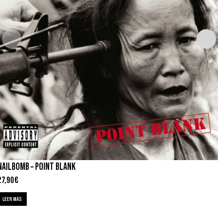
NAILBOMB – POINT BLANK
27,90
€
LEER MÁS