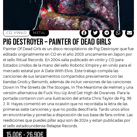
CD
,
VINILO
METAL
PIG DESTROYER – PAINTER OF DEAD GIRLS
Painter Of Dead Girls es un disco recopilatorio de
Pig Destroyer
que fue
editado originalmente en CD en el año 2003 unicamente en Japon por
el sello Ritual Records. En 2004 salia publicado en vinilo y CD para
Estados Unidos de la mano del sello Robotic Empire y en vinilo para el
mercado estatal por A Date With Elvis. Este trabajo compila las
canciones de sus lanzamientos compartidos previamente con las
bandas Gnob y Benümb, además de incluir versiones de las canciones
Down In The Streets de The Stooges, In The Meantime de Helmet y una
versión alternativa de Fuck You Up And Get High de Dwarves. Para la
portada contaron con una ilustración del artista Chris Taylor de Pg. 99.
J. R. Hayes comentó en una ocasión que no recordaba la letra de las
primeras siete canciones y que no podía descifrarla. Tardo unos años
en encontrarlas y ponerlas a disposición de sus base de fans online. Las
reediciones que puedes pillar aquí son de 2024 y estan publicadas por
el sello estadounidense
Relapse Records
.
15,00
€
-
26,90
€