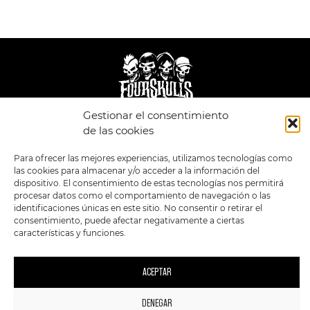
Gestionar el consentimiento
LEGAL
ENLACES
de las cookies
POLÍTICA DE
TIENDA
ESTILOS
Para ofrecer las mejores experiencias, utilizamos tecnologías como
PRIVACIDAD
FORMATOS
PREVENTAS
las cookies para almacenar y/o acceder a la información del
TÉRMINOS Y
OFERTAS
dispositivo. El consentimiento de estas tecnologías nos permitirá
CONDICIONES
MERCHANDISING
GENERALES DE LA
procesar datos como el comportamiento de navegación o las
VENTA
FOUR SKULLS
identificaciones únicas en este sitio. No consentir o retirar el
POLÍTICA DE COOKIES
consentimiento, puede afectar negativamente a ciertas
características y funciones.
SIGUENOS EN:
METODOS DE PAGO:
ACEPTAR
DENEGAR