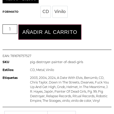
CD
Vinilo
CD
Vinilo
FORMATO
AÑADIR AL CARRITO
EAN:
781676757527
SKU
pig-destroyer-painter-of-dead-girls
Estilos:
CD
,
Metal
,
Vinilo
Etiquetas
2003
,
2004
,
2024
,
A Date With Elvis
,
Benümb
,
CD
,
Chris Taylor
,
Down In The Streets
,
Dwarves
,
Fuck You
Up And Get High
,
Gnob
,
Helmet
,
In The Meantime
,
J.
R. Hayes
,
Japón
,
Painter Of Dead Girls
,
Pg. 99
,
Pig
Destroyer
,
Relapse Records
,
Ritual Records
,
Robotic
Empire
,
The Stooges
,
vinilo
,
vinilo de color
,
Vinyl