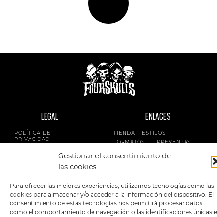
LEGAL
ENLACES
POLÍTICA DE
TIENDA
ESTILOS
PRIVACIDAD
FORMATOS
PREVENTAS
TÉRMINOS Y
OFERTAS
Gestionar el consentimiento de
CONDICIONES
MERCHANDISING
GENERALES DE LA
las cookies
VENTA
FOUR SKULLS
POLÍTICA DE COOKIES
Para ofrecer las mejores experiencias, utilizamos tecnologías como las
cookies para almacenar y/o acceder a la información del dispositivo. El
SIGUENOS EN:
METODOS DE PAGO:
consentimiento de estas tecnologías nos permitirá procesar datos
como el comportamiento de navegación o las identificaciones únicas 