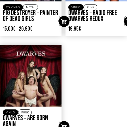
CD
,
VINILO
METAL
VINILO
PUNK
PIG DESTROYER – PAINTER
DWARVES – RADIO FREE
OF DEAD GIRLS
DWARVES REDUX
15,00
€
-
26,90
€
19,95
€
VINILO
PUNK
DWARVES – ARE BORN
AGAIN