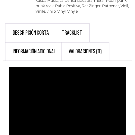
Kasba Music
,
La Dansa Macabra
,
metal
,
Podri
,
punk
,
punk rock
,
Rabia Positiva
,
Rat Zinger
,
Ratpenat
,
Vinil
,
Vinile
,
vinilo
,
Vinyl
,
Vinyle
DESCRIPCIÓN CORTA
TRACKLIST
INFORMACIÓN ADICIONAL
VALORACIONES (0)