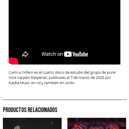
Camí a l’infern es el cuarto disco de estudio del grupo de punk
rock catalán Ratpenat, publicado el 7 de marzo de 2025 por
Kasba Music en cd y tambien en vinilo
PRODUCTOS RELACIONADOS