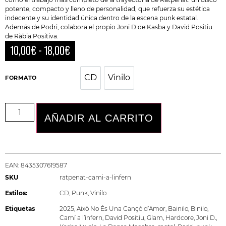
potente, compacto y lleno de personalidad, que refuerza su estética
indecente y su identidad única dentro de la escena punk estatal.
Además de Podri, colabora el propio Joni D de Kasba y David Positiu
de
Ràbia Positiva
.
10,00
€
-
18,00
€
CD
Vinilo
CD
Vinilo
FORMATO
AÑADIR AL CARRITO
EAN:
8435307619587
SKU
ratpenat-cami-a-linfern
Estilos:
CD
,
Punk
,
Vinilo
Etiquetas
2025
,
Això No És Una Cançó d’Amor
,
Bainilo
,
Binilo
,
Camí a l’infern
,
David Positiu
,
Glam
,
Hardcore
,
Joni D.
,