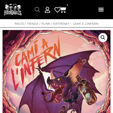
0
INICIO
/
TIENDA
/
PUNK
/ RATPENAT – CAMÍ A L’INFERN