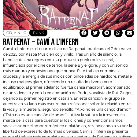
CD
,
VINILO
PUNK
RATPENAT – CAMÍ A L’INFERN
Camí a l’infern es el cuarto disco de
Ratpenat
, publicado el 7 de marzo
de 2025 por Kasba Music en cd y vinilo. Tras un año de silencio, la
banda catalana regresa con su propuesta punk rock visceral,
influenciada por el cine de terror, la serie B y el gore, y con un sonido
más maduro y cohesionado que nunca. Este trabajo combina la
crudeza y la energía de sus inicios con pinceladas de hardcore, metal e
incluso matices glam, ofreciendo un resultado diverso pero
equilibrado. El primer adelanto fue “La dansa macabra”, acompañado
de un videoclip y con la colaboración de Podri, vocalista de Rat-Zinger,
dejando su primer registro en catalán. En esta canción, el grupo se
adentra en su lado más oscuro para reflexionar sobre la relación entre
la vida y la muerte. El segundo sencillo, “Això no és una cançó d’amor”
(“Esto no es una canción de amor”), utiliza la sátira y la irreverencia
marca de la casa para cuestionar los clichés y convencionalismos
sociales sobre el amor romántico o platónico, reivindicando a su vez la
libertad de expresarlo de formas diversas. Camí a l’infern se presenta
como el trabajo más completo de la trayectoria de Ratpenat: un disco