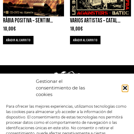
RÀBIA POSITIVA ‎– SENTIMENT, COMPROMÍS I ACCIÓ!
VARIOS ARTISTAS – CATALUNYA EXPLOTA
10,00
€
18,00
€
AÑADIR AL CARRITO
AÑADIR AL CARRITO
Gestionar el
consentimiento de las
cookies
LEGAL
ENLACES
Para ofrecer las mejores experiencias, utilizamos tecnologías como
las cookies para almacenar y/o acceder a la información del
POLÍTICA DE
TIENDA
ESTILOS
dispositivo. El consentimiento de estas tecnologías nos permitirá
PRIVACIDAD
FORMATOS
PREVENTAS
procesar datos como el comportamiento de navegación o las
TÉRMINOS Y
OFERTAS
identificaciones únicas en este sitio. No consentir o retirar el
CONDICIONES
MERCHANDISING
GENERALES DE LA
consentimiento, puede afectar negativamente a ciertas