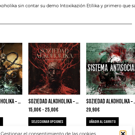
koholika sin contar su demo Intoxikazión Etílika y primero que sa
SOZIEDAD ALKOHOLIKA – CADENAS DE ODIO
SOZIEDAD ALKOHOLIKA – CONFRONTACIÓN
SOZIEDAD ALKOHOLIKA 
15,00
€
-
25,00
€
20,90
€
SELECCIONAR OPCIONES
AÑADIR AL CARRITO
Gestionar el consentimiento de las cookies