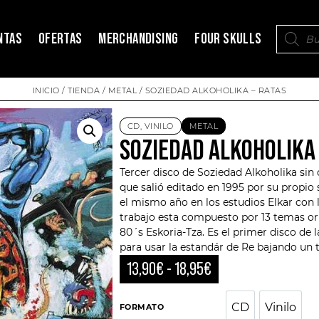
NTAS
OFERTAS
MERCHANDISING
FOUR SKULLS
INICIO
/
TIENDA
/
METAL
/ SOZIEDAD ALKOHOLIKA – RATAS
CD
,
VINILO
METAL
SOZIEDAD ALKOHOLIKA 
Tercer disco de
Soziedad Alkoholika
sin 
que salió editado en 1995 por su propio 
el mismo año en los estudios Elkar con l
trabajo esta compuesto por 13 temas or
80´s Eskoria-Tza
. Es el primer disco de 
para usar la estandár de Re bajando un 
13,90
€
-
18,95
€
CD
Vinilo
CD
Vini
FORMATO