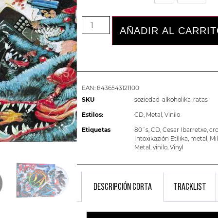
AÑADIR AL CARRI
EAN:
8436543121100
SKU
soziedad-alkoholika-ratas
Estilos:
CD
,
Metal
,
Vinilo
Etiquetas
80´s
,
CD
,
Cesar Ibarretxe
,
cr
Intoxikazión Etílika
,
metal
,
Mi
Metal
,
vinilo
,
Vinyl
DESCRIPCIÓN CORTA
TRACKLIST