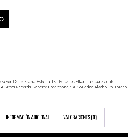
TO
ossover
,
Demokrazia
,
Eskoria-Tza
,
Estudios Elkar
,
hardcore punk
,
l A Gritos Records
,
Roberto Castresana
,
S.A.
,
Soziedad Alkoholika
,
Thrash
INFORMACIÓN ADICIONAL
VALORACIONES (0)