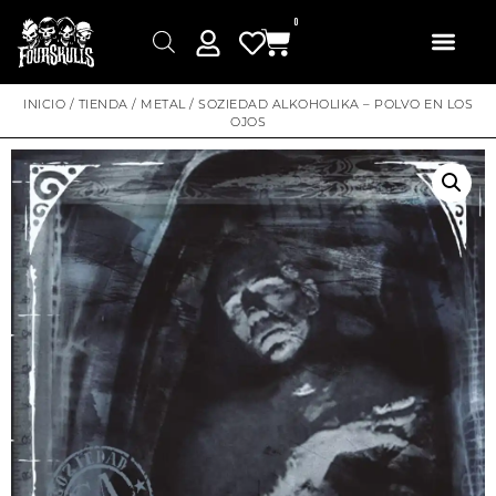
0
INICIO
/
TIENDA
/
METAL
/ SOZIEDAD ALKOHOLIKA – POLVO EN LOS
OJOS