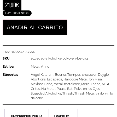
21,90
€
HAY EXISTENCIAS
AÑADIR AL CARRITO
EAN:
8436543123364
SKU
soziedad-alkoholika-polvo-en-los-ojos
Estilos:
Metal
,
Vinilo
Etiquetas
Ángel Katarain
,
Buenos Tiempos
,
crossover
,
Dayglo
Abortions
,
Escapada
,
Hardcore Metal
,
Ion Maia
,
Máximo Daño
,
metal
,
metalcore
,
Mezquindad
,
Mil A
Gritos
,
Nu Metal
,
Pauso Bat
,
Polvo en los Ojos
,
Soziedad Alkoholika
,
Thrash
,
Thrash Metal
,
vinilo
,
vinilo
de color
DESCRIPCIÓN CORTA
TRACKLIST