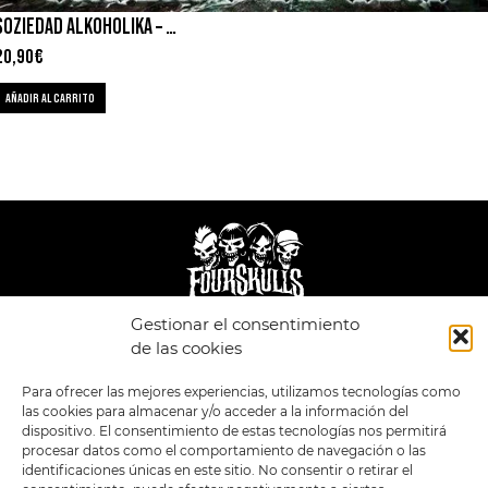
SOZIEDAD ALKOHOLIKA – CADENAS DE ODIO
20,90
€
AÑADIR AL CARRITO
Gestionar el consentimiento
LEGAL
ENLACES
de las cookies
POLÍTICA DE
TIENDA
ESTILOS
Para ofrecer las mejores experiencias, utilizamos tecnologías como
PRIVACIDAD
FORMATOS
PREVENTAS
las cookies para almacenar y/o acceder a la información del
TÉRMINOS Y
OFERTAS
dispositivo. El consentimiento de estas tecnologías nos permitirá
CONDICIONES
MERCHANDISING
GENERALES DE LA
procesar datos como el comportamiento de navegación o las
VENTA
FOUR SKULLS
identificaciones únicas en este sitio. No consentir o retirar el
POLÍTICA DE COOKIES