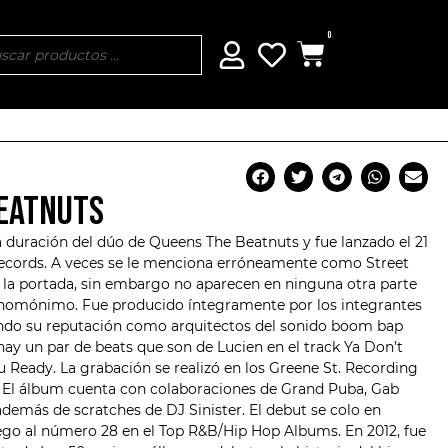
0
BEATNUTS
ga duración del dúo de Queens
The Beatnuts
y fue lanzado el 21
Records
. A veces se le menciona erróneamente como Street
n la portada, sin embargo no aparecen en ninguna otra parte
jo homónimo. Fue producido íntegramente por los integrantes
ando su reputación como arquitectos del sonido boom bap
ay un par de beats que son de Lucien en el track Ya Don’t
You Ready. La grabación se realizó en los Greene St. Recording
. El álbum cuenta con colaboraciones de Grand Puba, Gab
emás de scratches de DJ Sinister. El debut se colo en
lego al número 28 en el Top R&B/Hip Hop Albums. En 2012, fue