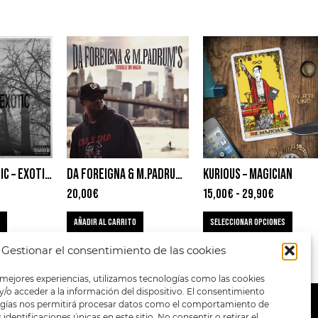
NEEK THE EXOTIC – EXOTIC’S RAW
DA FOREIGNA & M.PADRUMS – DOUBLE OR NADA
KURIOUS – MAGICIAN
20,00
€
15,00
€
-
29,90
€
AÑADIR AL CARRITO
SELECCIONAR OPCIONES
Gestionar el consentimiento de las cookies
 mejores experiencias, utilizamos tecnologías como las cookies
/o acceder a la información del dispositivo. El consentimiento
ogías nos permitirá procesar datos como el comportamiento de
METODOS DE PAGO:
identificaciones únicas en este sitio. No consentir o retirar el