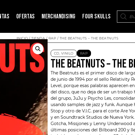
NTAS
OFERTAS
MERCHANDISING
FOUR SKULLS
INICIO
/
TIENDA
/
RAP
/ THE BEATNUTS – THE BEATNUTS
CD
,
VINILO
RAP
THE BEATNUTS – THE 
The Beatnuts es el primer disco de lar
de junio de 1994 por el sello
Relativity 
Level, porque esas palabras aparecen e
del disco, que no deja de ser un traba
del grupo, JuJu y Psycho Les, consolid
usando samples de jazz y funk. Aunque h
Stop y otro de V.I.C. para el corte Are 
y en Soundtrack Studios de Nueva York
Gotcha, Missjones y Lenny Underwood ad
últimas posiciones del Bilboard 200 y l