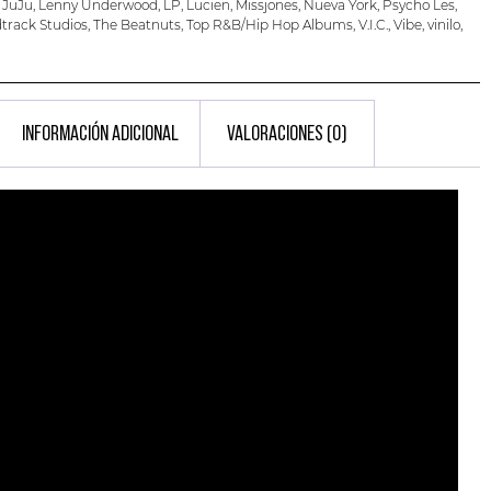
,
JuJu
,
Lenny Underwood
,
LP
,
Lucien
,
Missjones
,
Nueva York
,
Psycho Les
,
track Studios
,
The Beatnuts
,
Top R&B/Hip Hop Albums
,
V.I.C.
,
Vibe
,
vinilo
,
INFORMACIÓN ADICIONAL
VALORACIONES (0)