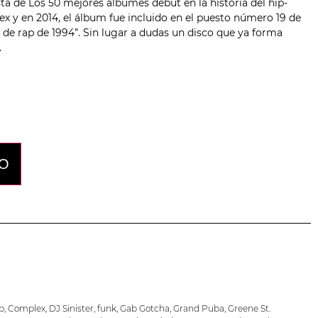
sta de Los 50 mejores álbumes debut en la historia del hip-
x y en 2014, el álbum fue incluido en el puesto número 19 de
 de rap de 1994”. Sin lugar a dudas un disco que ya forma
.
TO
p
,
Complex
,
DJ Sinister
,
funk
,
Gab Gotcha
,
Grand Puba
,
Greene St.