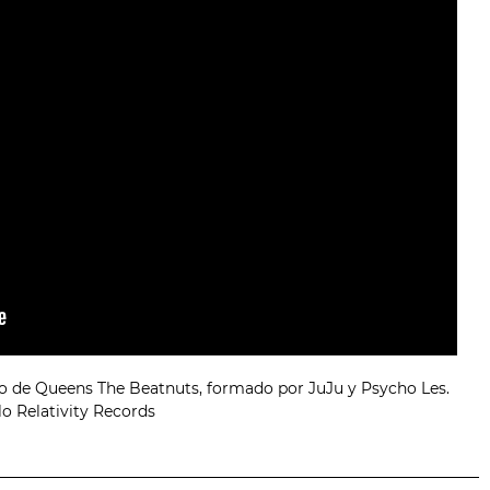
úo de Queens The Beatnuts, formado por JuJu y Psycho Les.
lo Relativity Records