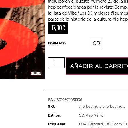
incluido en el puesto número 23 de la li
hop confeccionada por la revista Comple
la lista de Vibe “Los 50 mejores álbumes
parte de la historia de la cultura hip hop
17,90
€
CD
CD
FORMATO
AÑADIR AL CARRI
EAN:
9010974031536
SKU
the-beatnuts-the-beatnuts
Estilos:
CD
,
Rap
,
Vinilo
Etiquetas
1994
,
Billboard 200
,
Boom Ba