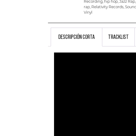
Recording
,
hip hop
,
Jazz Rap
rap
,
Relativity Records
,
Sound
Vinyl
DESCRIPCIÓN CORTA
TRACKLIST