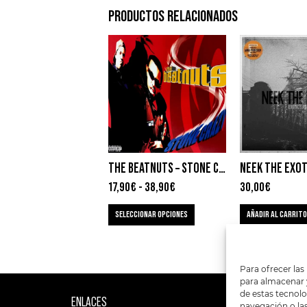
PRODUCTOS RELACIONADOS
THE BEATNUTS – STONE CRAZY
17,90
€
-
38,90
€
30,00
€
SELECCIONAR OPCIONES
AÑADIR AL CARRITO
Para ofrecer las
para almacenar y
de estas tecnol
ENLACES
SIGUENOS EN:
navegación o las 