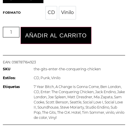
CD
Vinilo
CD
Vinilo
FORMATO
AÑADIR AL CARRITO
EAN:
098787164923
SKU
the-gits-enter-the-conquering-chicken
Estilos:
CD
,
Punk
,
Vinilo
Etiquetas
7 Year Bitch
,
A Change Is Gonna Come
,
Ben London
,
CD
,
Enter: The Conquering Chicken
,
Jack Endino
,
Jake
London
,
Joe Spleen
,
Matt Dresdner
,
Mia Zapata
,
Sam
Cooke
,
Scott Benson
,
Seattle
,
Social Love I
,
Social Love
II
,
Soundhouse
,
Steve Moriarty
,
Studio Endino
,
Sub
Pop
,
The Gits
,
The O.K. Hotel
,
Tim Sommer
,
vinilo
,
vinilo
de color
,
Vinyl