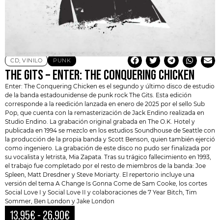
CD
,
VINILO
PUNK
THE GITS – ENTER: THE CONQUERING CHICKEN
Enter: The Conquering Chicken es el segundo y último disco de estudio
de la banda estadounidense de punk rock
The Gits
. Esta edición
corresponde a la reedición lanzada en enero de 2025 por el sello Sub
Pop, que cuenta con la remasterización de Jack Endino realizada en
Studio Endino. La grabación original grabada en The O.K. Hotel y
publicada en 1994 se mezclo en los estudios Soundhouse de Seattle con
la producción de la propia banda y Scott Benson, quien también ejerció
como ingeniero. La grabación de este disco no pudo ser finalizada por
su vocalista y letrista,
Mia Zapata
. Tras su trágico fallecimiento en 1993,
el trabajo fue completado por el resto de miembros de la banda: Joe
Spleen, Matt Dresdner y Steve Moriarty. El repertorio incluye una
versión del tema A Change Is Gonna Come de Sam Cooke, los cortes
Social Love I y Social Love II y colaboraciones de 7 Year Bitch, Tim
Sommer, Ben London y Jake London
13,95
€
-
26,90
€