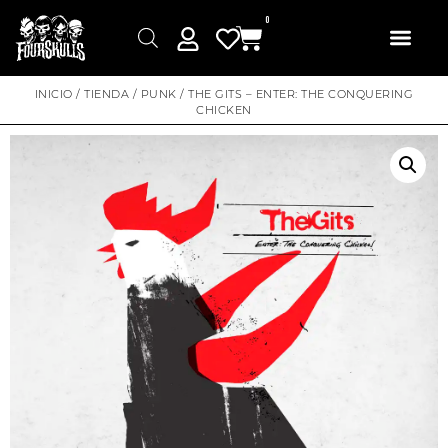
0
INICIO
/
TIENDA
/
PUNK
/ THE GITS – ENTER: THE CONQUERING
CHICKEN