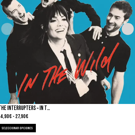
THE INTERRUPTERS – IN THE WILD
14,90
€
-
27,90
€
SELECCIONAR OPCIONES