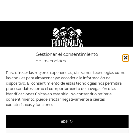
Gestionar el consentimiento
LEGAL
ENLACES
de las cookies
POLÍTICA DE
TIENDA
ESTILOS
Para ofrecer las mejores experiencias, utilizamos tecnologías como
PRIVACIDAD
FORMATOS
PREVENTAS
las cookies para almacenar y/o acceder a la información del
TÉRMINOS Y
OFERTAS
dispositivo. El consentimiento de estas tecnologías nos permitirá
CONDICIONES
MERCHANDISING
GENERALES DE LA
procesar datos como el comportamiento de navegación o las
VENTA
FOUR SKULLS
identificaciones únicas en este sitio. No consentir o retirar el
POLÍTICA DE COOKIES
consentimiento, puede afectar negativamente a ciertas
características y funciones.
SIGUENOS EN:
METODOS DE PAGO:
ACEPTAR