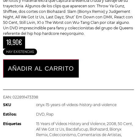
de fotos y material extra que captura la esencia cruda y salvaje de su
trayectoria. Algunos de los clips que aparecen son: Throw Ya Gunz,
Shifftee, dos cortes con
Biohazard
: Slam (Bionyx Remix) y Judgement
Night, All We Got Iz Us, Last Dayz, Shut’ Em Down con DMX, React con
50 Cent, Still Livin, X1 o The Worst con Wu-Tang Clan por citar alguno.
Un DVD imprescindible para fans y coleccionistas del grupo de Queens
referente del hip hop hardcore neoyorquino.
18,90
€
HAY EXISTENCIAS
AÑADIR AL CARRITO
EAN:
022891473398
SKU
onyx-15-years-of-videos-history-and-violence
Estilos:
DVD
,
Rap
Etiquetas
15 Years of Videos History and Violence
,
2008
,
50 Cent
,
All We Got Iz Us
,
Bacdafucup
,
Biohazard
,
Bionyx
Remix
,
Coleccionismo
,
Comentarios de Artistas
,