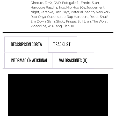
Directos
,
DMX
,
DVD
,
Fotogalería
,
Fredro Starr
,
Hardcore Rap
,
hip hop
,
Hip Hop 90s
,
Judgement
Night
,
Karaoke
,
Last Dayz
,
Material Inédito
,
New York
Rap
,
Onyx
,
Queens
,
rap
,
Rap Hardcore
,
React
,
Shut'
Em Down
,
Slam
,
Sticky Fingaz
,
Still Livin
,
The Worst
,
Videoclips
,
Wu-Tang Clan
,
X1
DESCRIPCIÓN CORTA
TRACKLIST
INFORMACIÓN ADICIONAL
VALORACIONES (0)