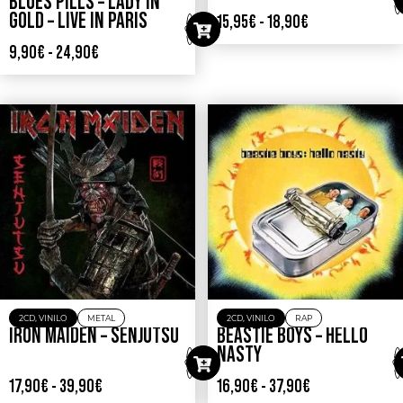
BLUES PILLS – LADY IN
GOLD – LIVE IN PARIS
15,95
€
-
18,90
€
9,90
€
-
24,90
€
2CD
,
VINILO
METAL
2CD
,
VINILO
RAP
IRON MAIDEN – SENJUTSU
BEASTIE BOYS – HELLO
NASTY
17,90
€
-
39,90
€
16,90
€
-
37,90
€