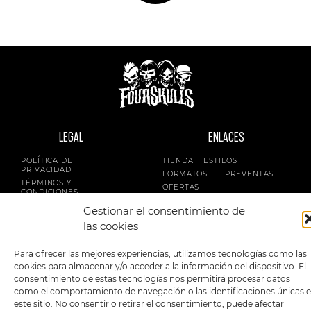
LEGAL
ENLACES
POLÍTICA DE
TIENDA
ESTILOS
PRIVACIDAD
FORMATOS
PREVENTAS
TÉRMINOS Y
OFERTAS
CONDICIONES
MERCHANDISING
GENERALES DE LA
Gestionar el consentimiento de
VENTA
FOUR SKULLS
POLÍTICA DE COOKIES
las cookies
SIGUENOS EN:
METODOS DE PAGO:
Para ofrecer las mejores experiencias, utilizamos tecnologías como las
cookies para almacenar y/o acceder a la información del dispositivo. El
consentimiento de estas tecnologías nos permitirá procesar datos
como el comportamiento de navegación o las identificaciones únicas 
este sitio. No consentir o retirar el consentimiento, puede afectar