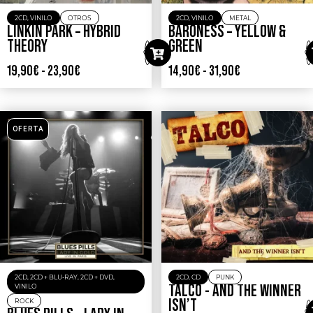
2CD
,
VINILO
OTROS
2CD
,
VINILO
METAL
LINKIN PARK – HYBRID
BARONESS – YELLOW &
THEORY
GREEN
19,90
€
-
23,90
€
14,90
€
-
31,90
€
OFERTA
2CD
,
2CD + BLU-RAY
,
2CD + DVD
,
2CD
,
CD
PUNK
VINILO
TALCO ‎- AND THE WINNER
ROCK
ISN’T