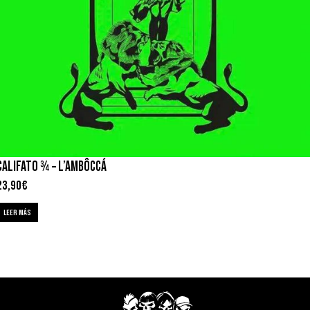
CALIFATO ¾ – L’AMBÔCCÁ
23,90
€
LEER MÁS