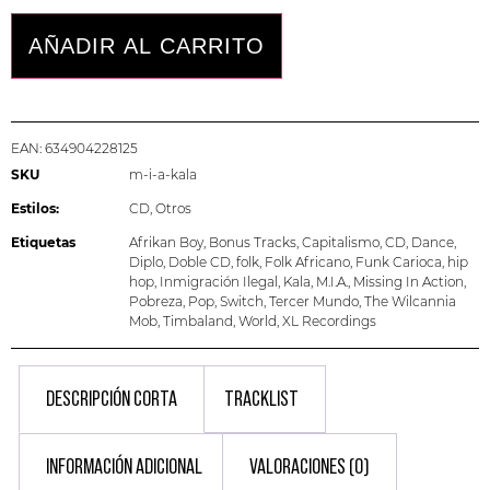
AÑADIR AL CARRITO
EAN:
634904228125
SKU
m-i-a-kala
Estilos:
CD
,
Otros
Etiquetas
Afrikan Boy
,
Bonus Tracks
,
Capitalismo
,
CD
,
Dance
,
Diplo
,
Doble CD
,
folk
,
Folk Africano
,
Funk Carioca
,
hip
hop
,
Inmigración Ilegal
,
Kala
,
M.I.A.
,
Missing In Action
,
Pobreza
,
Pop
,
Switch
,
Tercer Mundo
,
The Wilcannia
Mob
,
Timbaland
,
World
,
XL Recordings
DESCRIPCIÓN CORTA
TRACKLIST
INFORMACIÓN ADICIONAL
VALORACIONES (0)