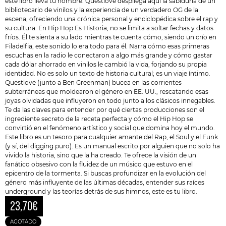
este libro lleva tu nombre. Questlove despliega aquí la sabiduría de un
bibliotecario de vinilos y la experiencia de un verdadero OG de la
escena, ofreciendo una crónica personal y enciclopédica sobre el rap y
su cultura. En Hip Hop Es Historia, no se limita a soltar fechas y datos
fríos. Él te sienta a su lado mientras te cuenta cómo, siendo un crío en
Filadelfia, este sonido lo era todo para él. Narra cómo esas primeras
escuchas en la radio le conectaron a algo más grande y cómo gastar
cada dólar ahorrado en vinilos le cambió la vida, forjando su propia
identidad. No es solo un texto de historia cultural; es un viaje íntimo.
Questlove (junto a Ben Greenman) bucea en las corrientes
subterráneas que moldearon el género en EE. UU., rescatando esas
joyas olvidadas que influyeron en todo junto a los clásicos innegables.
Te da las claves para entender por qué ciertas producciones son el
ingrediente secreto de la receta perfecta y cómo el Hip Hop se
convirtió en el fenómeno artístico y social que domina hoy el mundo.
Este libro es un tesoro para cualquier amante del Rap, el Soul y el Funk
(y sí, del digging puro). Es un manual escrito por alguien que no solo ha
vivido la historia, sino que la ha creado. Te ofrece la visión de un
fanático obsesivo con la fluidez de un músico que estuvo en el
epicentro de la tormenta. Si buscas profundizar en la evolución del
género más influyente de las últimas décadas, entender sus raíces
underground y las teorías detrás de sus himnos, este es tu libro.
23,70
€
AGOTADO