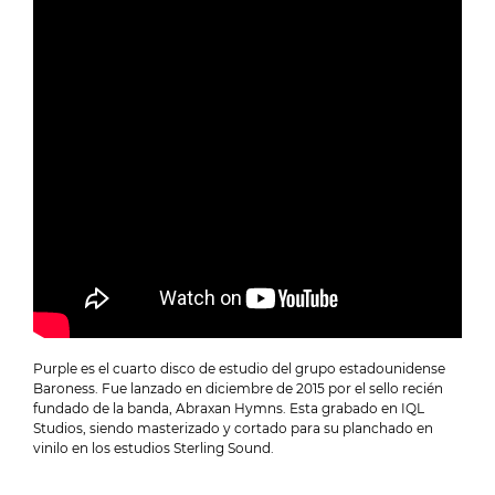
Purple es el cuarto disco de estudio del grupo estadounidense
Baroness. Fue lanzado en diciembre de 2015 por el sello recién
fundado de la banda, Abraxan Hymns. Esta grabado en IQL
Studios, siendo masterizado y cortado para su planchado en
vinilo en los estudios Sterling Sound.