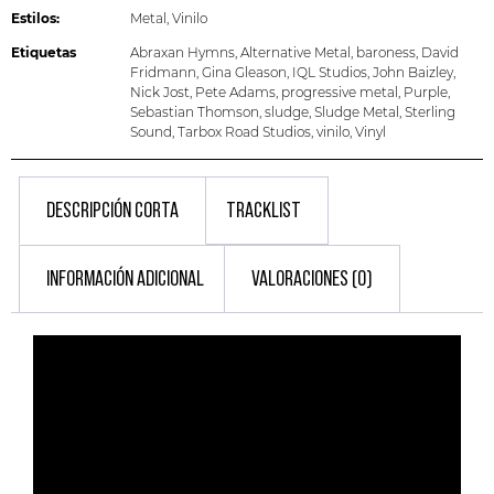
Estilos:
Metal
,
Vinilo
Etiquetas
Abraxan Hymns
,
Alternative Metal
,
baroness
,
David
Fridmann
,
Gina Gleason
,
IQL Studios
,
John Baizley
,
Nick Jost
,
Pete Adams
,
progressive metal
,
Purple
,
Sebastian Thomson
,
sludge
,
Sludge Metal
,
Sterling
Sound
,
Tarbox Road Studios
,
vinilo
,
Vinyl
DESCRIPCIÓN CORTA
TRACKLIST
INFORMACIÓN ADICIONAL
VALORACIONES (0)