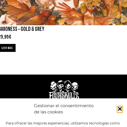
BARONESS – GOLD & GREY
25,95
€
LEER MÁS
Gestionar el consentimiento
de las cookies
LEGAL
ENLACES
POLÍTICA DE
TIENDA
ESTILOS
Para ofrecer las mejores experiencias, utilizamos tecnologías como
PRIVACIDAD