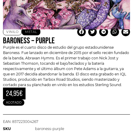
VINILO
METAL
BARONESS – PURPLE
Purple es el cuarto disco de estudio del grupo estadounidense
Baroness
. Fue lanzado en diciembre de 2015 por el sello recién fundado
de la banda,
Abraxan Hymns
. Es el primer trabajo con Nick Jost y
Sebastian Thomson, tocando el bajo/teclados y la batería
respectivamente y el último álbum con Pete Adams a la guitarra, ya
que en 2017 decidía abandonar la banda. El disco esta grabado en IQL
Studios, producido en Tarbox Road Studios, siendo masterizado y
cortado para su planchado en vinilo en los estudios Sterling Sound.
24,95
€
AGOTADO
EAN:
857223004267
SKU
baroness-purple