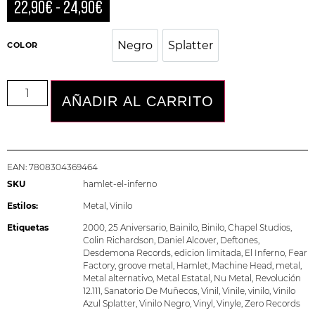
22,90
€
-
24,90
€
Negro
Splatter
COLOR
Negro
Splatter
AÑADIR AL CARRITO
EAN:
7808304369464
SKU
hamlet-el-inferno
Estilos:
Metal
,
Vinilo
Etiquetas
2000
,
25 Aniversario
,
Bainilo
,
Binilo
,
Chapel Studios
,
Colin Richardson
,
Daniel Alcover
,
Deftones
,
Desdemona Records
,
edicion limitada
,
El Inferno
,
Fear
Factory
,
groove metal
,
Hamlet
,
Machine Head
,
metal
,
Metal alternativo
,
Metal Estatal
,
Nu Metal
,
Revolución
12.111
,
Sanatorio De Muñecos
,
Vinil
,
Vinile
,
vinilo
,
Vinilo
Azul Splatter
,
Vinilo Negro
,
Vinyl
,
Vinyle
,
Zero Records