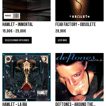
HAMLET – INMORTAL
FEAR FACTORY – OBSOLETE
15,00
€
-
25,00
€
28,90
€
SELECCIONAR OPCIONES
LEER MÁS
HAMLET – LA IRA
DEFTONES – AROUND THE FUR