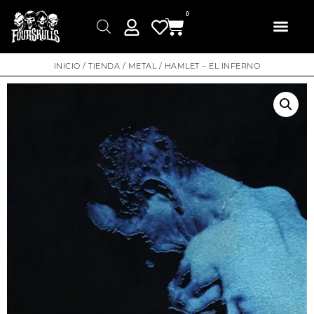
0
INICIO
/
TIENDA
/
METAL
/ HAMLET – EL INFERNO