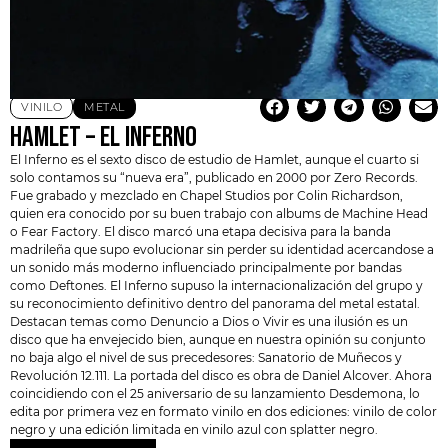
VINILO
METAL
HAMLET – EL INFERNO
El Inferno es el sexto disco de estudio de
Hamlet
, aunque el cuarto si
solo contamos su “nueva era”, publicado en 2000 por Zero Records.
Fue grabado y mezclado en Chapel Studios por Colin Richardson,
quien era conocido por su buen trabajo con albums de Machine Head
o
Fear Factory
. El disco marcó una etapa decisiva para la banda
madrileña que supo evolucionar sin perder su identidad acercandose a
un sonido más moderno influenciado principalmente por bandas
como Deftones. El Inferno supuso la internacionalización del grupo y
su reconocimiento definitivo dentro del panorama del metal estatal.
Destacan temas como Denuncio a Dios o Vivir es una ilusión es un
disco que ha envejecido bien, aunque en nuestra opinión su conjunto
no baja algo el nivel de sus precedesores: Sanatorio de Muñecos y
Revolución 12.111. La portada del disco es obra de Daniel Alcover. Ahora
coincidiendo con el 25 aniversario de su lanzamiento Desdemona, lo
edita por primera vez en formato vinilo en dos ediciones: vinilo de color
negro y una edición limitada en vinilo azul con splatter negro.