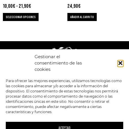
10,00
€
-
21,90
€
24,90
€
SELECCIONAR OPCIONES
AÑADIR AL CARRITO
Gestionar el
consentimiento de las
cookies
LEGAL
ENLACES
Para ofrecer las mejores experiencias, utilizamos tecnologías como
las cookies para almacenar y/o acceder a la información del
POLÍTICA DE
TIENDA
ESTILOS
dispositivo. El consentimiento de estas tecnologías nos permitirá
PRIVACIDAD
FORMATOS
PREVENTAS
procesar datos como el comportamiento de navegación o las
TÉRMINOS Y
OFERTAS
identificaciones únicas en este sitio. No consentir o retirar el
CONDICIONES
MERCHANDISING
GENERALES DE LA
consentimiento, puede afectar negativamente a ciertas
VENTA
FOUR SKULLS
características y funciones.
POLÍTICA DE COOKIES
SIGUENOS EN:
METODOS DE PAGO:
ACEPTAR