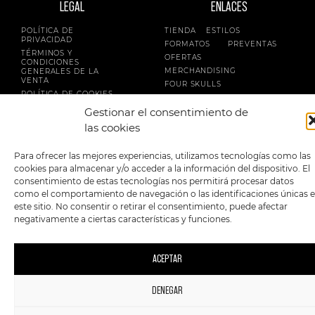
LEGAL
ENLACES
POLÍTICA DE
TIENDA
ESTILOS
PRIVACIDAD
FORMATOS
PREVENTAS
TÉRMINOS Y
OFERTAS
CONDICIONES
MERCHANDISING
GENERALES DE LA
VENTA
FOUR SKULLS
POLÍTICA DE COOKIES
Gestionar el consentimiento de
SIGUENOS EN:
METODOS DE PAGO:
las cookies
Para ofrecer las mejores experiencias, utilizamos tecnologías como las
cookies para almacenar y/o acceder a la información del dispositivo. El
consentimiento de estas tecnologías nos permitirá procesar datos
como el comportamiento de navegación o las identificaciones únicas 
este sitio. No consentir o retirar el consentimiento, puede afectar
2023 FourSkulls. Reservados todos los derechos.
negativamente a ciertas características y funciones.
ACEPTAR
DENEGAR
1