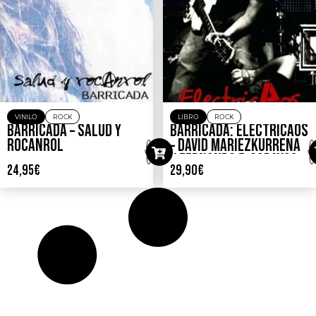
VINILO
ROCK
LIBRO
ROCK
BARRICADA – SALUD Y
BARRICADA: ELECTRICAOS
ROCANROL
– DAVID MARIEZKURRENA
Y FERNANDO F. GARAYOA
24,95
€
29,90
€