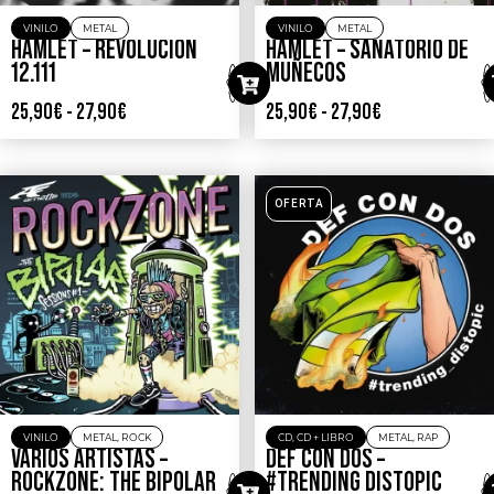
VINILO
METAL
VINILO
METAL
HAMLET – REVOLUCIÓN
HAMLET – SANATORIO DE
12.111
MUÑECOS
25,90
€
-
27,90
€
25,90
€
-
27,90
€
OFERTA
VINILO
METAL
,
ROCK
CD
,
CD + LIBRO
METAL
,
RAP
VARIOS ARTISTAS –
DEF CON DOS –
ROCKZONE: THE BIPOLAR
#TRENDING DISTOPIC