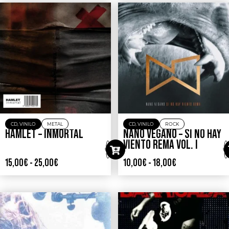
CD
,
VINILO
METAL
CD
,
VINILO
ROCK
HAMLET – INMORTAL
NANO VEGANO – SI NO HAY
VIENTO REMA VOL. I
15,00
€
-
25,00
€
10,00
€
-
18,00
€