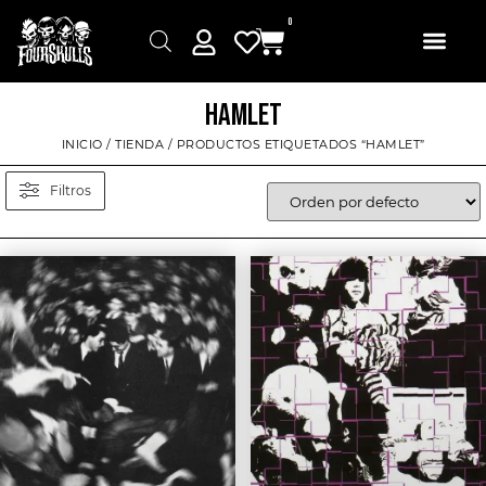
0
HAMLET
INICIO
/
TIENDA
/ PRODUCTOS ETIQUETADOS “HAMLET”
Filtros