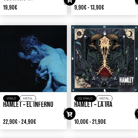
SESSIONS #1
19,90
€
9,90
€
-
13,90
€
VINILO
METAL
CD
,
VINILO
METAL
HAMLET – EL INFERNO
HAMLET – LA IRA
22,90
€
-
24,90
€
10,00
€
-
21,90
€