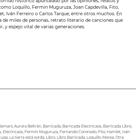
corrido histórico apuntalado por las opiniones, relatos y
como Loquillo,
Fermin Muguruza
, Joan Capdevilla, Fito,
, Iván Ferreiro o Carlos Tarque, entre otros muchos. En
 de miles de personas, retrato literario de canciones que
, y espejo vital de varias generaciones.
lamaro
,
Aurora Beltrán
,
Barricada
,
Barricada Electricaos
,
Barricada Libro
,
s
,
Electricaos
,
Fermín Muguruza
,
Fernando Coronado
,
Fito
,
Hamlet
,
Iván
Fuga
,
La tierra está sorda
,
Libro
,
Libro Barricada
,
Loquillo
,
Marea
,
Otra