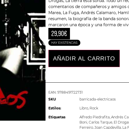
Drogas, La tierra está sorda. Todo un re
comentarios de compañeros y amigos 
Marea, La Fuga, Andrés Calamaro, Hamlet
resumen, la biografía de la banda sonora
marcaron una época y una forma de vivir
29,90
€
HAY EXISTENCIAS
AÑADIR AL CARRITO
EAN:
9788491722731
SKU
barricada-electricaos
Estilos:
Libro
,
Rock
Etiquetas
Alfredo Piedrafita
,
Andrés Ca
Boni
,
Carlos Tarque
,
El Droga
Ferreiro
,
Joan Capdevilla
,
La 