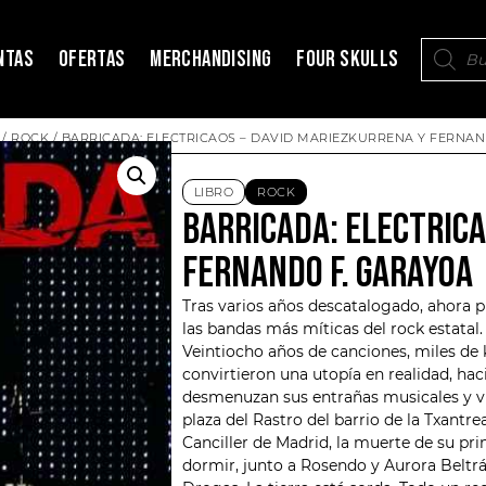
NTAS
OFERTAS
MERCHANDISING
FOUR SKULLS
/
ROCK
/ BARRICADA: ELECTRICAOS – DAVID MARIEZKURRENA Y FERNA
LIBRO
ROCK
BARRICADA: ELECTRICA
FERNANDO F. GARAYOA
Tras varios años descatalogado, ahora p
las bandas más míticas del rock estatal.
Veintiocho años de canciones, miles de
convirtieron una utopía en realidad, hac
desmenuzan sus entrañas musicales y vit
plaza del Rastro del barrio de la Txantr
Canciller de Madrid, la muerte de su prim
dormir, junto a Rosendo y Aurora Beltrán