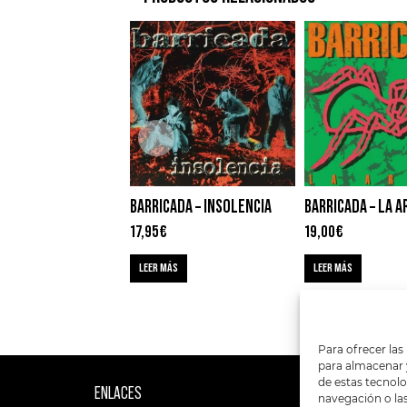
BARRICADA – INSOLENCIA
BARRICADA – LA A
17,95
€
19,00
€
LEER MÁS
LEER MÁS
Para ofrecer las
para almacenar y
de estas tecnol
ENLACES
SIGUENOS EN:
navegación o las 