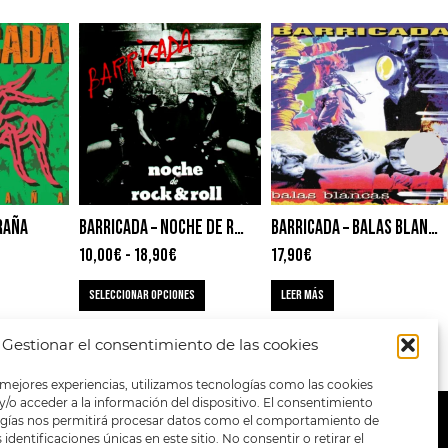
RAÑA
BARRICADA – NOCHE DE ROCK & ROLL
BARRICADA – BALAS BLANCAS
10,00
€
-
18,90
€
17,90
€
SELECCIONAR OPCIONES
LEER MÁS
Gestionar el consentimiento de las cookies
 mejores experiencias, utilizamos tecnologías como las cookies
/o acceder a la información del dispositivo. El consentimiento
ogías nos permitirá procesar datos como el comportamiento de
METODOS DE PAGO:
identificaciones únicas en este sitio. No consentir o retirar el