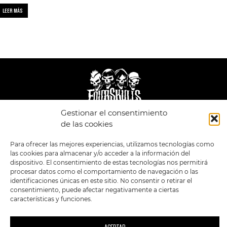
LEER MÁS
Gestionar el consentimiento
de las cookies
LEGAL
ENLACES
POLÍTICA DE
TIENDA
ESTILOS
Para ofrecer las mejores experiencias, utilizamos tecnologías como
PRIVACIDAD
FORMATOS
PREVENTAS
las cookies para almacenar y/o acceder a la información del
TÉRMINOS Y
dispositivo. El consentimiento de estas tecnologías nos permitirá
OFERTAS
CONDICIONES
procesar datos como el comportamiento de navegación o las
MERCHANDISING
GENERALES DE LA
VENTA
identificaciones únicas en este sitio. No consentir o retirar el
FOUR SKULLS
POLÍTICA DE COOKIES
consentimiento, puede afectar negativamente a ciertas
características y funciones.
SIGUENOS EN:
METODOS DE PAGO: