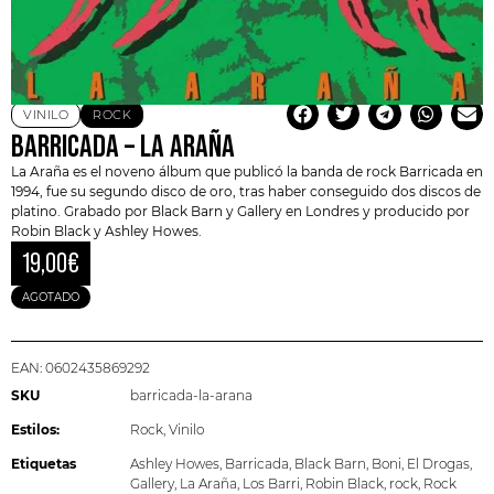
VINILO
ROCK
BARRICADA – LA ARAÑA
La Araña
es el noveno álbum que publicó la banda de rock
Barricada
en
1994, fue su segundo disco de oro, tras haber conseguido dos discos de
platino. Grabado por Black Barn y Gallery en Londres y producido por
Robin Black y Ashley Howes.
19,00
€
AGOTADO
EAN:
0602435869292
SKU
barricada-la-arana
Estilos:
Rock
,
Vinilo
Etiquetas
Ashley Howes
,
Barricada
,
Black Barn
,
Boni
,
El Drogas
,
Gallery
,
La Araña
,
Los Barri
,
Robin Black
,
rock
,
Rock