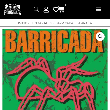
0
INICIO
/
TIENDA
/
ROCK
/ BARRICADA – LA ARAÑA