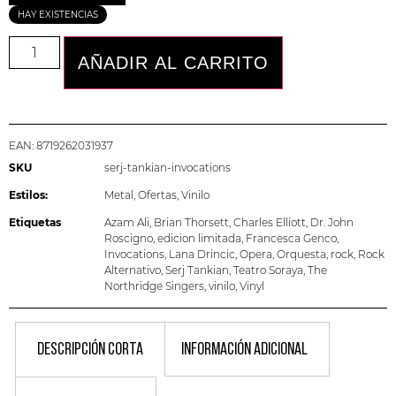
HAY EXISTENCIAS
AÑADIR AL CARRITO
EAN:
8719262031937
SKU
serj-tankian-invocations
Estilos:
Metal
,
Ofertas
,
Vinilo
Etiquetas
Azam Ali
,
Brian Thorsett
,
Charles Elliott
,
Dr. John
Roscigno
,
edicion limitada
,
Francesca Genco
,
Invocations
,
Lana Drincic
,
Opera
,
Orquesta
,
rock
,
Rock
Alternativo
,
Serj Tankian
,
Teatro Soraya
,
The
Northridge Singers
,
vinilo
,
Vinyl
DESCRIPCIÓN CORTA
INFORMACIÓN ADICIONAL