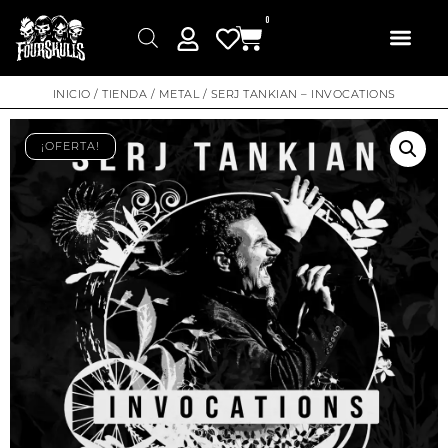
0
INICIO
/
TIENDA
/
METAL
/ SERJ TANKIAN – INVOCATIONS
¡OFERTA!