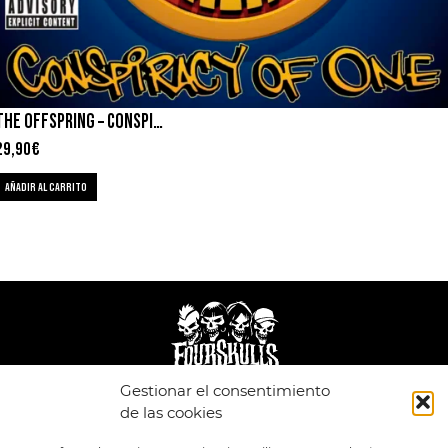
THE OFFSPRING – CONSPIRACY OF ONE
29,90
€
AÑADIR AL CARRITO
Gestionar el consentimiento
de las cookies
LEGAL
ENLACES
POLÍTICA DE
TIENDA
ESTILOS