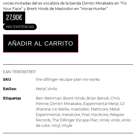
voces invitadas del ex vocalista de la banda Dimitri Minakakis en “Fix
Your Face” y Brent Hinds de Mastodon en “Horse Hunter”.
27,90
€
HAY EXISTENCIAS
AÑADIR AL CARRITO
EAN:
781676517817
SKU
the-dillinger-escape-plan-ire-works
Estilos:
Metal
,
Vinilo
Etiquetas
Ben Weinman
,
Brent Hinds
,
Brian Benoit
,
Chris
Pennie
,
Dimitri Minakakis
,
Experimental Metal
,
Gil
Sharone
,
Ire Works
,
mastodon
,
Mathcore
,
Metal
Experimental
,
metalcore
,
Post-Hardcore
,
Relapse
Records
,
The Dillinger Escape Plan
,
Vinile
,
vinilo
,
vinilo
de color
,
Vinyl
,
Vinyle