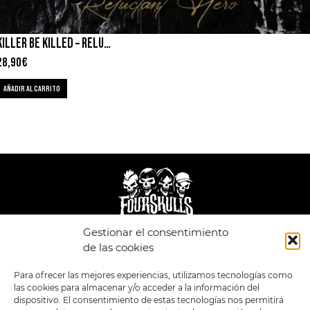
KILLER BE KILLED – RELUCTANT HERO
28,90
€
AÑADIR AL CARRITO
Gestionar el consentimiento
LEGAL
ENLACES
de las cookies
POLÍTICA DE
TIENDA
ESTILOS
Para ofrecer las mejores experiencias, utilizamos tecnologías como
PRIVACIDAD
FORMATOS
PREVENTAS
las cookies para almacenar y/o acceder a la información del
TÉRMINOS Y
OFERTAS
dispositivo. El consentimiento de estas tecnologías nos permitirá
CONDICIONES
MERCHANDISING
GENERALES DE LA