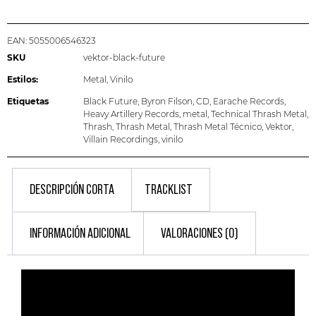
EAN:
5055006546323
SKU
vektor-black-future
Estilos:
Metal
,
Vinilo
Etiquetas
Black Future
,
Byron Filson
,
CD
,
Earache Records
,
Heavy Artillery Records
,
metal
,
Technical Thrash Metal
,
Thrash
,
Thrash Metal
,
Thrash Metal Técnico
,
Vektor
,
Villain Recordings
,
vinilo
DESCRIPCIÓN CORTA
TRACKLIST
INFORMACIÓN ADICIONAL
VALORACIONES (0)