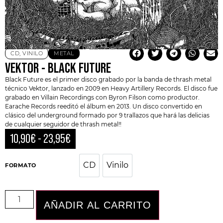
CD
,
VINILO
METAL
VEKTOR ‎- BLACK FUTURE
Black Future es el primer disco grabado por la banda de
thrash metal
técnico
Vektor
, lanzado en 2009 en Heavy Artillery Records. El disco fue
grabado en Villain Recordings con Byron Filson como productor.
Earache Records reeditó el álbum en 2013. Un disco convertido en
clásico del underground formado por 9 trallazos que hará las delicias
de cualquier seguidor de thrash metal!!
10,90
€
-
23,95
€
CD
Vinilo
CD
Vinilo
FORMATO
AÑADIR AL CARRITO