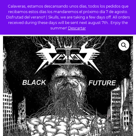
Calaveras, estamos descansando unos días, todos los pedidos que
0
recibamos estos días los mandaremos el próximo día 7 de agosto.
Disfrutad del verano!! | Skulls, we are taking a few days off. All orders
received during these days will be sent next august 7th.. Enjoy the
summer!
Descartar
INICIO
/
TIENDA
/
METAL
/ VEKTOR ‎- BLACK FUTURE