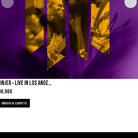
JINJER – LIVE IN LOS ANGELES
36,90
€
AÑADIR AL CARRITO