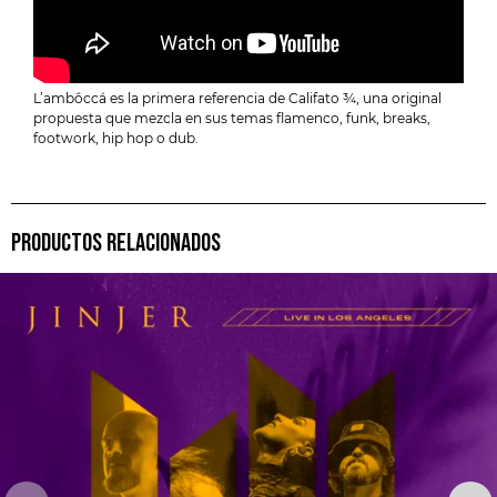
L’ambôccá es la primera referencia de Califato ¾, una original
propuesta que mezcla en sus temas flamenco, funk, breaks,
footwork, hip hop o dub.
PRODUCTOS RELACIONADOS