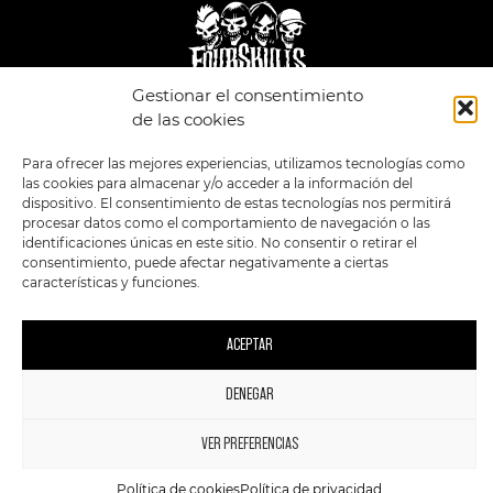
Gestionar el consentimiento
de las cookies
LEGAL
ENLACES
Para ofrecer las mejores experiencias, utilizamos tecnologías como
POLÍTICA DE
TIENDA
ESTILOS
PRIVACIDAD
las cookies para almacenar y/o acceder a la información del
FORMATOS
PREVENTAS
TÉRMINOS Y
dispositivo. El consentimiento de estas tecnologías nos permitirá
OFERTAS
CONDICIONES
procesar datos como el comportamiento de navegación o las
MERCHANDISING
GENERALES DE LA
VENTA
identificaciones únicas en este sitio. No consentir o retirar el
FOUR SKULLS
consentimiento, puede afectar negativamente a ciertas
POLÍTICA DE COOKIES
características y funciones.
SIGUENOS EN:
METODOS DE PAGO:
ACEPTAR
DENEGAR
1
VER PREFERENCIAS
2023 FourSkulls. Reservados todos los derechos.
Política de cookies
Política de privacidad