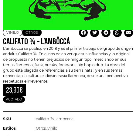
VINILO
OTROS
CALIFATO ¾ – L’AMBÔCCÁ
L’ambôccá
se publico en 2018 y es el primer trabajo del grupo de origen
andaluz
Califato ¾
. En el nos dejan ver que sus influencias y lo original
de propuesta no tienen prejuicios de ningún tipo, mezclando en sus
temas
flamenco
,
funk
, breaks, footwork,
hip hop
o
dub
. La obra del
grupo está plagada de referencias a su tierra natal, y en sus temas​
reinventan la cultura e idiosincrasia flamenca, desde una perspectiva
respetuosa e irreverente.
23,90
€
AGOTADO
SKU
califato-¾-lambocca
Estilos:
Otros
,
Vinilo