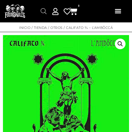
0
INICIO
/
TIENDA
/
OTROS
/ CALIFATO ¾ – L’AMBÔCCÁ