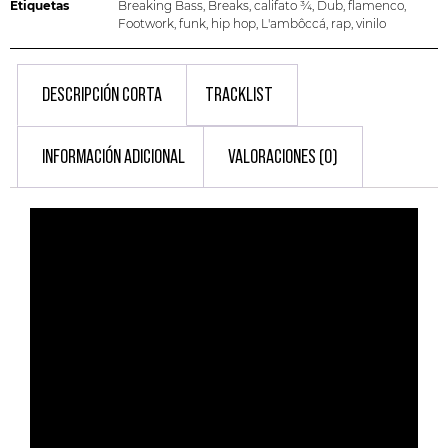
Etiquetas
Breaking Bass
,
Breaks
,
califato ¾
,
Dub
,
flamenco
,
Footwork
,
funk
,
hip hop
,
L'ambôccá
,
rap
,
vinilo
DESCRIPCIÓN CORTA
TRACKLIST
INFORMACIÓN ADICIONAL
VALORACIONES (0)